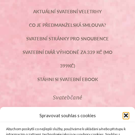
AKTUÁLNÍ SVATEBNÍ VELETRHY
CO JE PŘEDMANŽELSKÁ SMLOUVA?
SVATEBNÍ STRÁNKY PRO SNOUBENCE
SVATEBNÍ DIÁŘ VÝHODNĚ ZA 339 KČ (MO
399KČ)
STÁHNI SI SVATEBNÍ EBOOK
Svatebčané
ROZCESTNÍK PRO SVATEBČANY
Spravovat souhlas s cookies
SVATEBNÍ PROSLOVY
Abychom poskytli co nejlepší služby, používáme k ukládání a/nebo přístupu k
informacím o zařízení, technologie jako jsou soubory cookies. Souhlas s