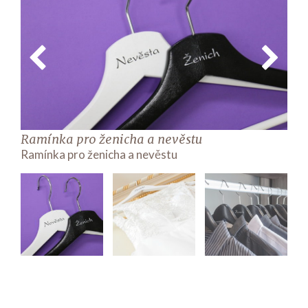
Previ
Next
ous
Ramínka pro ženicha a nevěstu
Ram
Ramínka pro ženicha a nevěstu
Ram