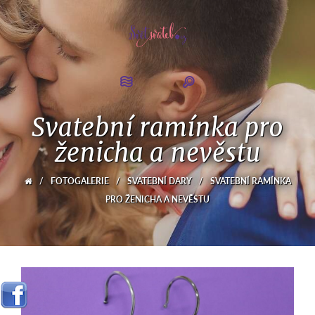
Svatební ramínka pro
ženicha a nevěstu
/
FOTOGALERIE
/
SVATEBNÍ DARY
/
SVATEBNÍ RAMÍNKA
PRO ŽENICHA A NEVĚSTU