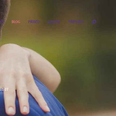
KY
BLOG
PŘÍBĚH
GALERIE
PŘÍPRAVY
01-27