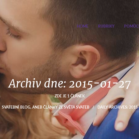
HOME
RUBRIKY
POMŮC
Archiv dne:
2015-01-27
ZDE JE 1 ČLÁNEK
SVATEBNÍ BLOG, ANEB ČLÁNKY ZE SVĚTA SVATEB
/
DAILY ARCHIVES: 2015-