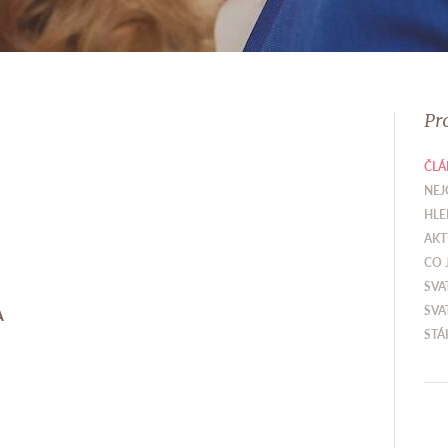
Pr
ČLÁ
NEJ
HLE
AKT
CO 
SVA
SVA
A
STÁ