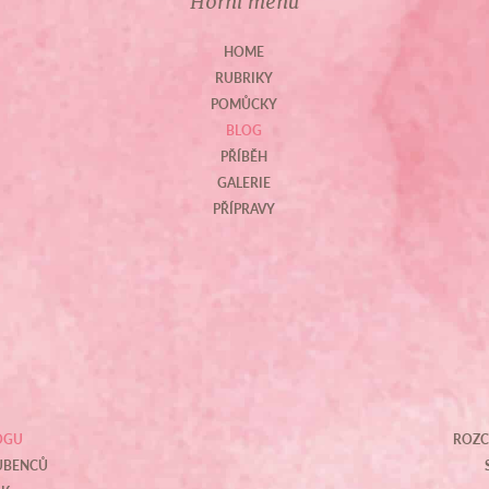
Horní menu
HOME
RUBRIKY
POMŮCKY
BLOG
PŘÍBĚH
GALERIE
PŘÍPRAVY
OGU
ROZC
OUBENCŮ