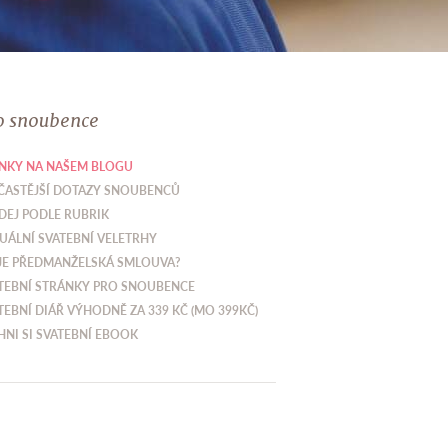
o snoubence
NKY NA NAŠEM BLOGU
ČASTĚJŠÍ DOTAZY SNOUBENCŮ
DEJ PODLE RUBRIK
UÁLNÍ SVATEBNÍ VELETRHY
JE PŘEDMANŽELSKÁ SMLOUVA?
TEBNÍ STRÁNKY PRO SNOUBENCE
TEBNÍ DIÁŘ VÝHODNĚ ZA 339 KČ (MO 399KČ)
HNI SI SVATEBNÍ EBOOK