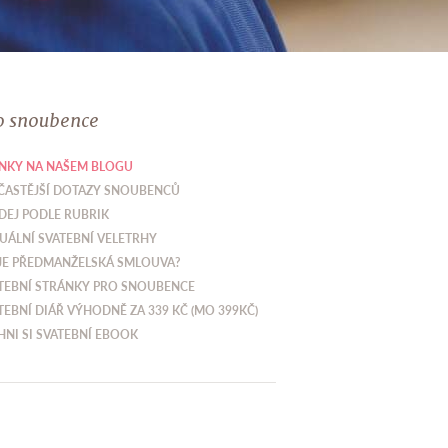
o snoubence
NKY NA NAŠEM BLOGU
ČASTĚJŠÍ DOTAZY SNOUBENCŮ
DEJ PODLE RUBRIK
UÁLNÍ SVATEBNÍ VELETRHY
JE PŘEDMANŽELSKÁ SMLOUVA?
TEBNÍ STRÁNKY PRO SNOUBENCE
TEBNÍ DIÁŘ VÝHODNĚ ZA 339 KČ (MO 399KČ)
HNI SI SVATEBNÍ EBOOK