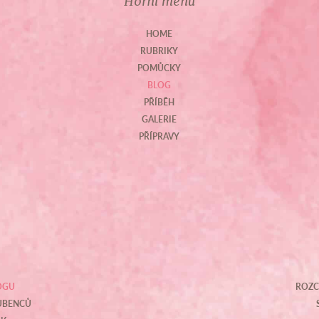
Horní menu
HOME
RUBRIKY
POMŮCKY
BLOG
PŘÍBĚH
GALERIE
PŘÍPRAVY
OGU
ROZC
OUBENCŮ