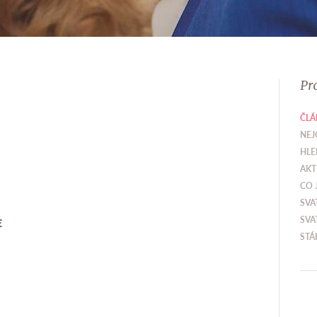
Pr
ČLÁ
NEJ
HLE
AKT
CO 
SVA
SVA
E
STÁ