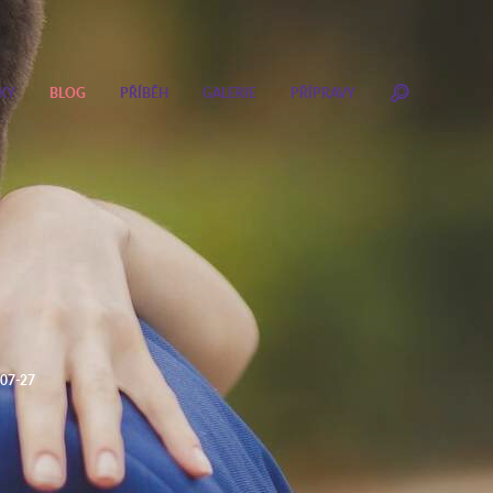
KY
BLOG
PŘÍBĚH
GALERIE
PŘÍPRAVY
07-27