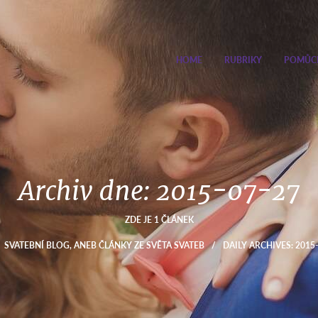
HOME
RUBRIKY
POMŮC
Archiv dne:
2015-07-27
ZDE JE 1 ČLÁNEK
SVATEBNÍ BLOG, ANEB ČLÁNKY ZE SVĚTA SVATEB
/
DAILY ARCHIVES: 2015-