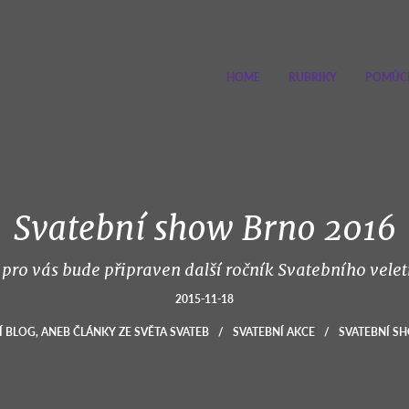
HOME
RUBRIKY
POMŮC
Svatební show Brno 2016
ok pro vás bude připraven další ročník Svatebního velet
2015-11-18
Í BLOG, ANEB ČLÁNKY ZE SVĚTA SVATEB
/
SVATEBNÍ AKCE
/
SVATEBNÍ S