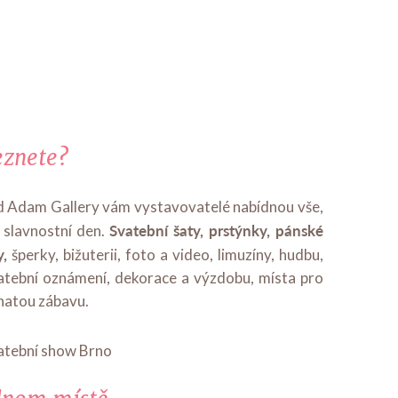
eznete?
rd Adam Gallery vám vystavovatelé nabídnou vše,
Svatební šaty, prstýnky, pánské
o slavnostní den.
y,
šperky, bižuterii, foto a video, limuzíny, hudbu,
svatební oznámení, dekorace a výzdobu, místa pro
ohatou zábavu.