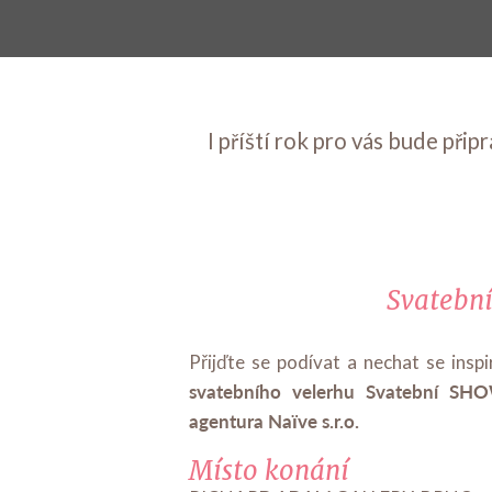
I příští rok pro vás bude při
Svatebn
Přijďte se podívat a nechat se insp
svatebního velerhu Svatební SH
agentura Naïve s.r.o.
Místo konání