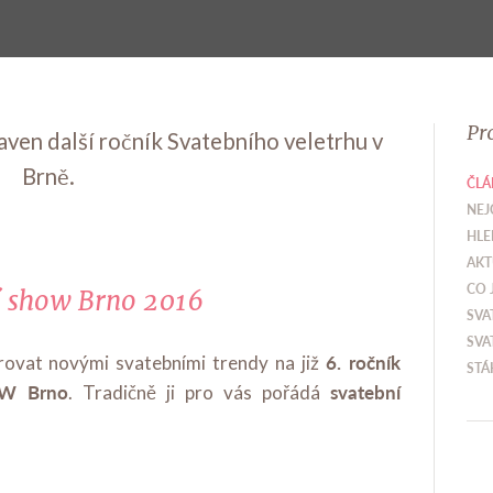
Pr
praven další ročník Svatebního veletrhu v
Brně.
ČLÁ
NEJ
HLE
AKT
CO 
í show Brno 2016
SVA
SVA
6. ročník
irovat novými svatebními trendy na již
STÁ
OW Brno
svatební
. Tradičně ji pro vás pořádá