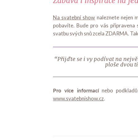
Zábava i inspirace na j
Na svatební show
naleznete nejen mn
pobavíte. Bude pro vás připravena 
svatbu svých snů zcela ZDARMA. Také
“Přijďte se i vy podívat na nejvě
ploše dvou ti
Pro více informací
nebo podkladů 
www.svatebnishow.cz
.