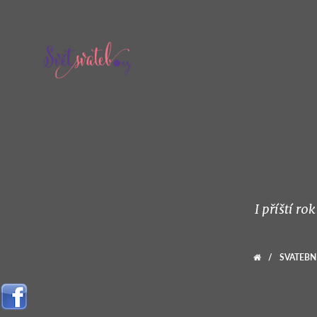
I příští r
/
SVATEBN