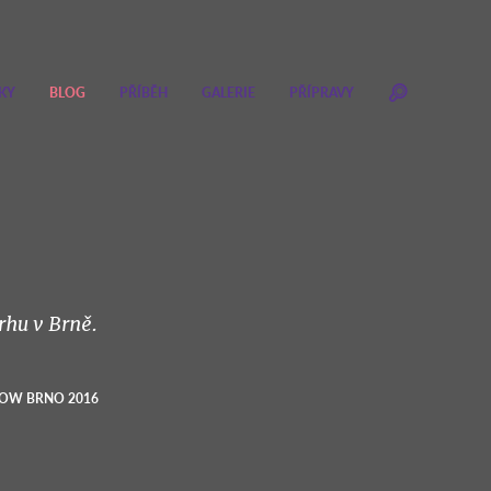
KY
BLOG
PŘÍBĚH
GALERIE
PŘÍPRAVY
rhu v Brně.
HOW BRNO 2016