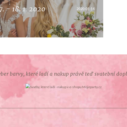
. - 18. 1. 2020
2020-01-14
ber barvy, které ladí a nakup právě teď svatební dop