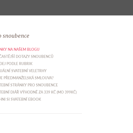
o snoubence
NKY NA NAŠEM BLOGU
ČASTĚJŠÍ DOTAZY SNOUBENCŮ
DEJ PODLE RUBRIK
UÁLNÍ SVATEBNÍ VELETRHY
JE PŘEDMANŽELSKÁ SMLOUVA?
TEBNÍ STRÁNKY PRO SNOUBENCE
TEBNÍ DIÁŘ VÝHODNĚ ZA 339 KČ (MO 399KČ)
HNI SI SVATEBNÍ EBOOK