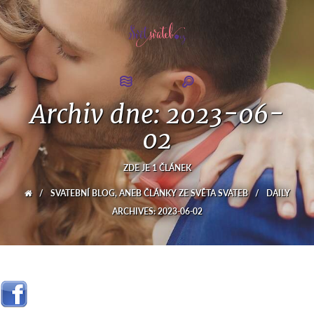
Archiv dne:
2023-06-
02
ZDE JE 1 ČLÁNEK
/
SVATEBNÍ BLOG, ANEB ČLÁNKY ZE SVĚTA SVATEB
/
DAILY
ARCHIVES: 2023-06-02