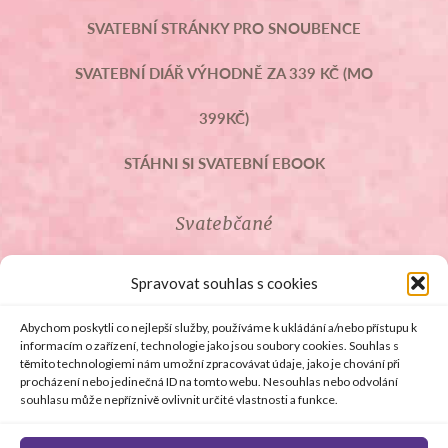
SVATEBNÍ STRÁNKY PRO SNOUBENCE
SVATEBNÍ DIÁŘ VÝHODNĚ ZA 339 KČ (MO
399KČ)
STÁHNI SI SVATEBNÍ EBOOK
Svatebčané
ROZCESTNÍK PRO SVATEBČANY
Spravovat souhlas s cookies
SVATEBNÍ PROSLOVY
Abychom poskytli co nejlepší služby, používáme k ukládání a/nebo přístupu k
informacím o zařízení, technologie jako jsou soubory cookies. Souhlas s
těmito technologiemi nám umožní zpracovávat údaje, jako je chování při
SVATEBNÍ DARY
procházení nebo jedinečná ID na tomto webu. Nesouhlas nebo odvolání
souhlasu může nepříznivě ovlivnit určité vlastnosti a funkce.