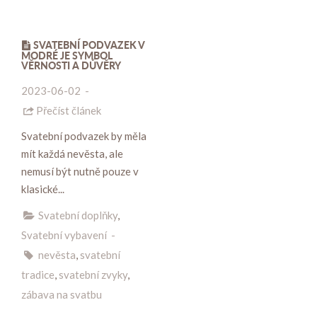
SVATEBNÍ PODVAZEK V
MODRÉ JE SYMBOL
VĚRNOSTI A DŮVĚRY
2023-06-02
-
Přečíst článek
Svatební podvazek by měla
mít každá nevěsta, ale
nemusí být nutně pouze v
klasické...
Svatební doplňky
,
Svatební vybavení
-
nevěsta
,
svatební
tradice
,
svatební zvyky
,
zábava na svatbu