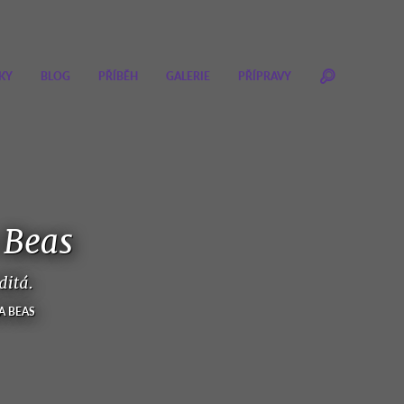
KY
BLOG
PŘÍBĚH
GALERIE
PŘÍPRAVY
 Beas
ditá.
A BEAS