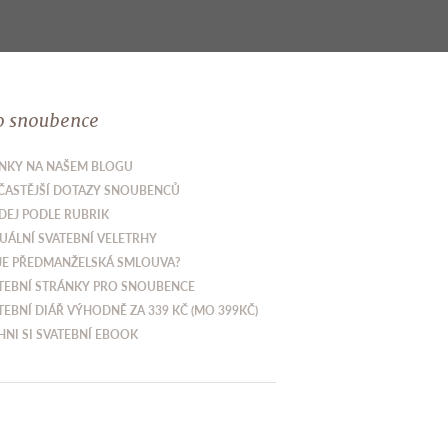
o snoubence
NKY NA NAŠEM BLOGU
ČASTĚJŠÍ DOTAZY SNOUBENCŮ
DEJ PODLE RUBRIK
UÁLNÍ SVATEBNÍ VELETRHY
JE PŘEDMANŽELSKÁ SMLOUVA?
TEBNÍ STRÁNKY PRO SNOUBENCE
TEBNÍ DIÁŘ VÝHODNĚ ZA 339 KČ (MO 399KČ)
HNI SI SVATEBNÍ EBOOK