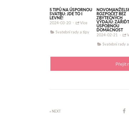
5 TIPŮ NA ÚSPORNOU
NOVOMANŽELS
SVATBU: JDE TO I
ROZPOČET BEZ
LEVNĚ!
ZBYTEČNÝCH
VÝDAJŮ: ZAŘIĎT
2024-03-20
-
Více
ÚSPORNOU
DOMÁCNOST
Svatební rady a tipy
2024-02-21
-
V
Svatební rady a
Přejít 
« NEXT