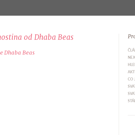
hostina od Dhaba Beas
Pr
ČLÁ
ace Dhaba Beas
NEJ
HLE
AKT
CO 
SVA
SVA
STÁ