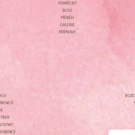
POMŮCKY
BLOG
PŘÍBĚH
GALERIE
PŘÍPRAVY
OGU
ROZC
OUBENCŮ
IK
ETRHY
MLOUVA?
NOUBENCE