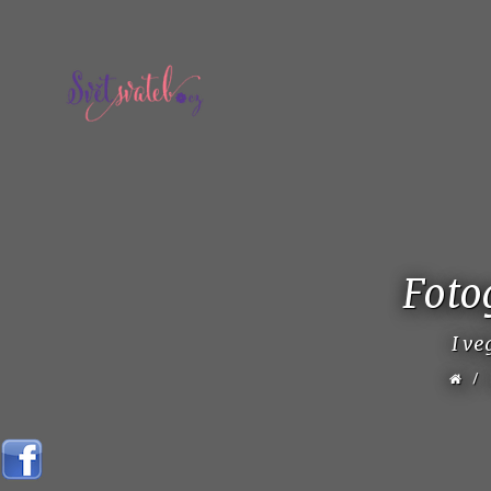
Foto
I ve
/