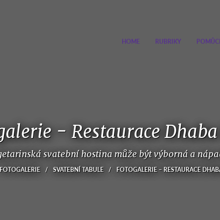
HOME
RUBRIKY
POMŮC
galerie - Restaurace Dhaba
getarinská svatební hostina může být výborná a nápa
FOTOGALERIE
/
SVATEBNÍ TABULE
/
FOTOGALERIE – RESTAURACE DHAB