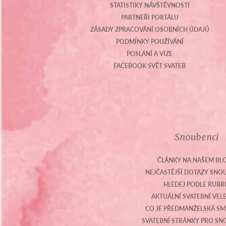
STATISTIKY NÁVŠTĚVNOSTI
PARTNEŘI PORTÁLU
ZÁSADY ZPRACOVÁNÍ OSOBNÍCH ÚDAJŮ
PODMÍNKY POUŽÍVÁNÍ
POSLÁNÍ A VIZE
FACEBOOK SVĚT SVATEB
Snoubenci
ČLÁNKY NA NAŠEM BL
NEJČASTĚJŠÍ DOTAZY SN
HLEDEJ PODLE RUBR
AKTUÁLNÍ SVATEBNÍ VEL
CO JE PŘEDMANŽELSKÁ S
SVATEBNÍ STRÁNKY PRO S