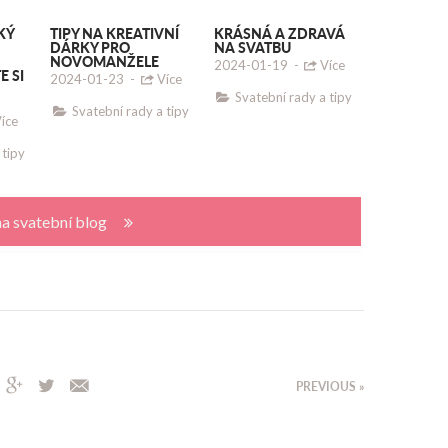
KÝ
TIPY NA KREATIVNÍ
KRÁSNÁ A ZDRAVÁ
DÁRKY PRO
NA SVATBU
NOVOMANŽELE
2024-01-19
-
Více
E SI
2024-01-23
-
Více
Svatební rady a tipy
Svatební rady a tipy
íce
 tipy
na svatební blog
PREVIOUS »