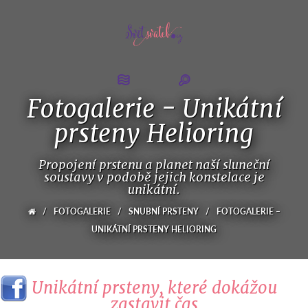
Fotogalerie - Unikátní
prsteny Helioring
Propojení prstenu a planet naší sluneční
soustavy v podobě jejich konstelace je
unikátní.
/
FOTOGALERIE
/
SNUBNÍ PRSTENY
/
FOTOGALERIE –
UNIKÁTNÍ PRSTENY HELIORING
Unikátní prsteny, které dokážou
zastavit čas