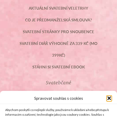
AKTUÁLNÍ SVATEBNÍ VELETRHY
CO JE PŘEDMANŽELSKÁ SMLOUVA?
SVATEBNÍ STRÁNKY PRO SNOUBENCE
SVATEBNÍ DIÁŘ VÝHODNĚ ZA 339 KČ (MO
399KČ)
STÁHNI SI SVATEBNÍ EBOOK
Svatebčané
ROZCESTNÍK PRO SVATEBČANY
Spravovat souhlas s cookies
SVATEBNÍ PROSLOVY
Abychom poskytli co nejlepší služby, používáme k ukládání a/nebo přístupu k
informacím o zařízení, technologie jako jsou soubory cookies. Souhlas s