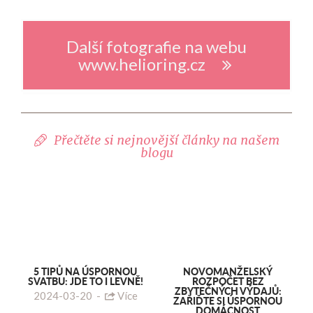
Další fotografie na webu
www.helioring.cz
Přečtěte si nejnovější články na našem
blogu
5 TIPŮ NA ÚSPORNOU
NOVOMANŽELSKÝ
SVATBU: JDE TO I LEVNĚ!
ROZPOČET BEZ
ZBYTEČNÝCH VÝDAJŮ:
2024-03-20
-
Více
ZAŘIĎTE SI ÚSPORNOU
DOMÁCNOST