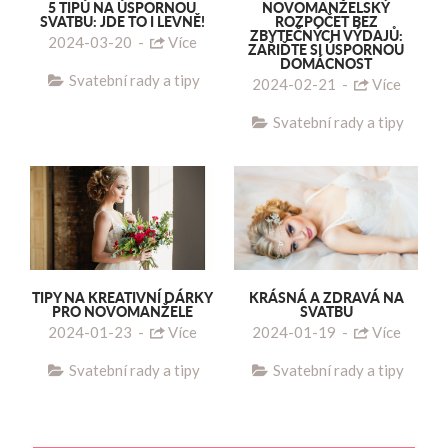
5 TIPŮ NA ÚSPORNOU
NOVOMANŽELSKÝ
SVATBU: JDE TO I LEVNĚ!
ROZPOČET BEZ
ZBYTEČNÝCH VÝDAJŮ:
2024-03-20
-
Více
ZAŘIĎTE SI ÚSPORNOU
DOMÁCNOST
Svatební rady a tipy
2024-02-21
-
Více
Svatební rady a tipy
TIPY NA KREATIVNÍ DÁRKY
KRÁSNÁ A ZDRAVÁ NA
PRO NOVOMANŽELE
SVATBU
2024-01-23
-
Více
2024-01-19
-
Více
Svatební rady a tipy
Svatební rady a tipy