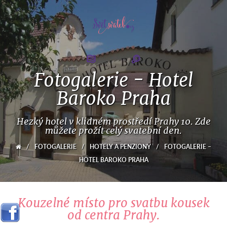
Fotogalerie - Hotel
Baroko Praha
Hezký hotel v klidném prostředí Prahy 10. Zde
můžete prožít celý svatební den.
/
FOTOGALERIE
/
HOTELY A PENZIONY
/
FOTOGALERIE –
HOTEL BAROKO PRAHA
Kouzelné místo pro svatbu kousek
od centra Prahy.