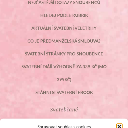
NEJČASTĚJŠÍ DOTAZY SNOUBENCŮ
HLEDEJ PODLE RUBRIK
AKTUÁLNÍ SVATEBNÍ VELETRHY
CO JE PŘEDMANŽELSKÁ SMLOUVA?
SVATEBNÍ STRÁNKY PRO SNOUBENCE
SVATEBNÍ DIÁŘ VÝHODNĚ ZA 339 KČ (MO
399KČ)
STÁHNI SI SVATEBNÍ EBOOK
Svatebčané
ROZCESTNÍK PRO SVATEBČANY
Spravovat souhlas s cookies