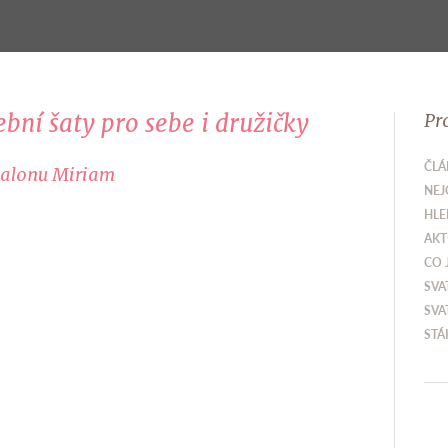
bní šaty pro sebe i družičky
Pr
ČLÁ
 Salonu Miriam
NEJ
HLE
AKT
CO 
SVA
SVA
STÁ