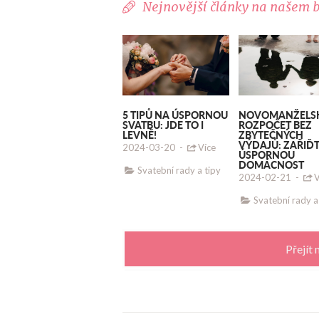
Nejnovější články na našem 
5 TIPŮ NA ÚSPORNOU
NOVOMANŽELS
SVATBU: JDE TO I
ROZPOČET BEZ
LEVNĚ!
ZBYTEČNÝCH
VÝDAJŮ: ZAŘIĎT
2024-03-20
-
Více
ÚSPORNOU
DOMÁCNOST
Svatební rady a tipy
2024-02-21
-
V
Svatební rady a
Přejít 