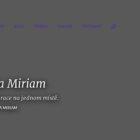
KY
BLOG
PŘÍBĚH
GALERIE
PŘÍPRAVY
ia Miriam
korace na jednom místě.
IA MIRIAM