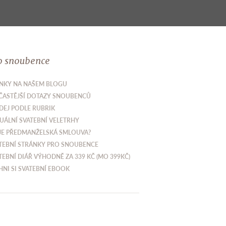
o snoubence
NKY NA NAŠEM BLOGU
ČASTĚJŠÍ DOTAZY SNOUBENCŮ
DEJ PODLE RUBRIK
UÁLNÍ SVATEBNÍ VELETRHY
JE PŘEDMANŽELSKÁ SMLOUVA?
TEBNÍ STRÁNKY PRO SNOUBENCE
TEBNÍ DIÁŘ VÝHODNĚ ZA 339 KČ (MO 399KČ)
HNI SI SVATEBNÍ EBOOK