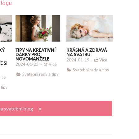
blogu
KÝ
TIPY NA KREATIVNÍ
KRÁSNÁ A ZDRAVÁ
DÁRKY PRO
NA SVATBU
NOVOMANŽELE
2024-01-19
-
Více
E SI
2024-01-23
-
Více
Svatební rady a tipy
Svatební rady a tipy
íce
 tipy
na svatební blog