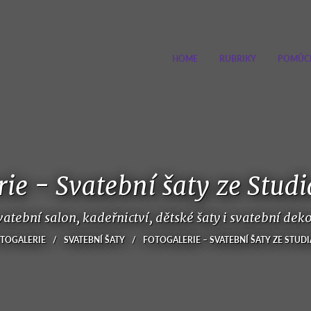
HOME
RUBRIKY
POMŮC
rie - Svatební šaty ze Stud
vatební salon, kadeřnictví, dětské šaty i svatební de
TOGALERIE
/
SVATEBNÍ ŠATY
/
FOTOGALERIE – SVATEBNÍ ŠATY ZE STUD