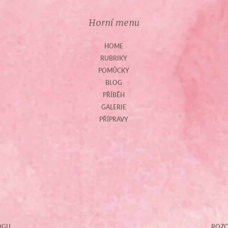
Horní menu
HOME
RUBRIKY
POMŮCKY
BLOG
PŘÍBĚH
GALERIE
PŘÍPRAVY
OGU
ROZC