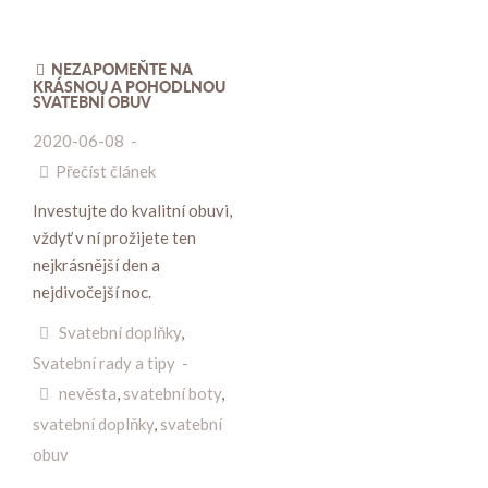
NEZAPOMEŇTE NA
KRÁSNOU A POHODLNOU
SVATEBNÍ OBUV
2020-06-08
-
Přečíst článek
Investujte do kvalitní obuvi,
vždyť v ní prožijete ten
nejkrásnější den a
nejdivočejší noc.
Svatební doplňky
,
Svatební rady a tipy
-
nevěsta
,
svatební boty
,
svatební doplňky
,
svatební
obuv