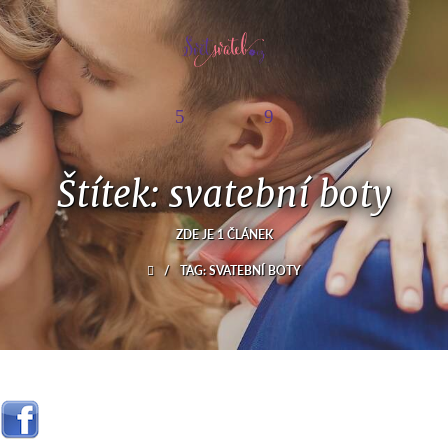
Štítek: svatební boty
ZDE JE 1 ČLÁNEK
/
TAG: SVATEBNÍ BOTY