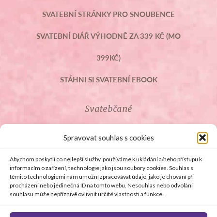
SVATEBNÍ STRÁNKY PRO SNOUBENCE
SVATEBNÍ DIÁŘ VÝHODNĚ ZA 339 KČ (MO
399KČ)
STÁHNI SI SVATEBNÍ EBOOK
Svatebčané
ROZCESTNÍK PRO SVATEBČANY
Spravovat souhlas s cookies
SVATEBNÍ PROSLOVY
Abychom poskytli co nejlepší služby, používáme k ukládání a/nebo přístupu k
informacím o zařízení, technologie jako jsou soubory cookies. Souhlas s
těmito technologiemi nám umožní zpracovávat údaje, jako je chování při
SVATEBNÍ DARY
procházení nebo jedinečná ID na tomto webu. Nesouhlas nebo odvolání
souhlasu může nepříznivě ovlivnit určité vlastnosti a funkce.