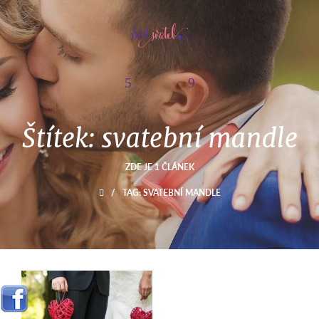
Štítek: svatební mandle
ZDE JE 1 ČLÁNEK
/
TAG: SVATEBNÍ MANDLE