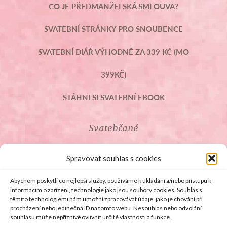
CO JE PŘEDMANŽELSKÁ SMLOUVA?
SVATEBNÍ STRÁNKY PRO SNOUBENCE
SVATEBNÍ DIÁŘ VÝHODNĚ ZA 339 KČ (MO
399KČ)
STÁHNI SI SVATEBNÍ EBOOK
Svatebčané
ROZCESTNÍK PRO SVATEBČANY
Spravovat souhlas s cookies
SVATEBNÍ PROSLOVY
Abychom poskytli co nejlepší služby, používáme k ukládání a/nebo přístupu k
informacím o zařízení, technologie jako jsou soubory cookies. Souhlas s
těmito technologiemi nám umožní zpracovávat údaje, jako je chování při
SVATEBNÍ DARY
procházení nebo jedinečná ID na tomto webu. Nesouhlas nebo odvolání
souhlasu může nepříznivě ovlivnit určité vlastnosti a funkce.