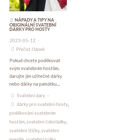
NÁPADY A TIPY NA
ORIGINÁLNÍ SVATEBNÍ
DÁRKY PRO HOSTY
2023-05-12
-
Přečíst článek
Pokud chcete poděkovat
svým svatebním hostům,
darujte jim užitečné dárky
nebo dárky na památku....
Svatební dary
-
dárky pro svatební hosty
,
poděkování svatebním
hostům
,
svatební čokoládky
,
svatební lžičky
,
svatební
mandle
,
svatební tužky