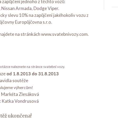
a zapůjčení jednoho z těchto vozů:
 Nissan Armada, Dodge Viper.
cky slevu 10% na zapůjčení jakéhokoliv vozu z
jčovny Europůjčovna s.r.o.
najdete na stránkách www.svatebnivozy.com.
otázce naleznete na stránce svatební vozy.
od 1.8.2013 do 31.8.2013
uze
avidla soutěže
ulujeme výhercům!
: Markéta Zlesáková
: Katka Vondrusová
těž ukončena!