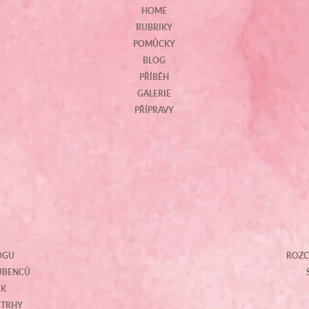
HOME
RUBRIKY
POMŮCKY
BLOG
PŘÍBĚH
GALERIE
PŘÍPRAVY
OGU
ROZC
OUBENCŮ
IK
ETRHY