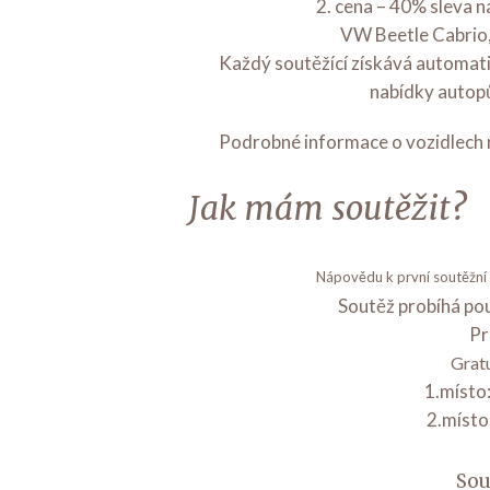
2. cena – 40% sleva n
VW Beetle Cabrio,
Každý soutěžící získává automati
nabídky autopů
Podrobné informace o vozidlech 
Jak mám soutěžit?
Nápovědu k první soutěžní 
Soutěž probíhá po
Pr
Grat
1.místo
2.místo
Sou