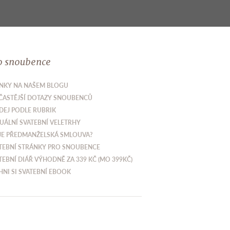
o snoubence
NKY NA NAŠEM BLOGU
ČASTĚJŠÍ DOTAZY SNOUBENCŮ
DEJ PODLE RUBRIK
UÁLNÍ SVATEBNÍ VELETRHY
JE PŘEDMANŽELSKÁ SMLOUVA?
TEBNÍ STRÁNKY PRO SNOUBENCE
TEBNÍ DIÁŘ VÝHODNĚ ZA 339 KČ (MO 399KČ)
HNI SI SVATEBNÍ EBOOK