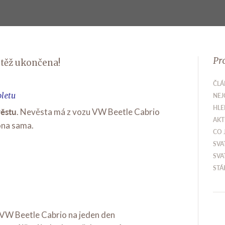
Pr
těž ukončena!
ČLÁ
oletu
NEJ
HLE
ěstu
. Nevěsta má z vozu VW Beetle Cabrio
AKT
ona sama.
CO 
SVA
SVA
STÁ
í VW Beetle Cabrio na jeden den