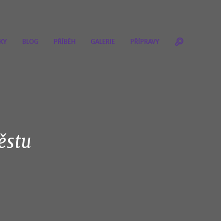
KY
BLOG
PŘÍBĚH
GALERIE
PŘÍPRAVY
ěstu