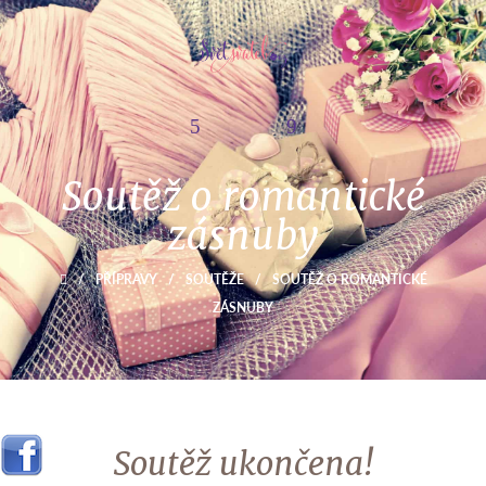
Soutěž o romantické
zásnuby
/
PŘÍPRAVY
/
SOUTĚŽE
/
SOUTĚŽ O ROMANTICKÉ
ZÁSNUBY
Soutěž ukončena!