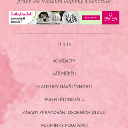
právě teď svatební doplňky a dekorace
O nás
KONTAKTY
NÁŠ PŘÍBĚH
STATISTIKY NÁVŠTĚVNOSTI
PARTNEŘI PORTÁLU
ZÁSADY ZPRACOVÁNÍ OSOBNÍCH ÚDAJŮ
PODMÍNKY POUŽÍVÁNÍ