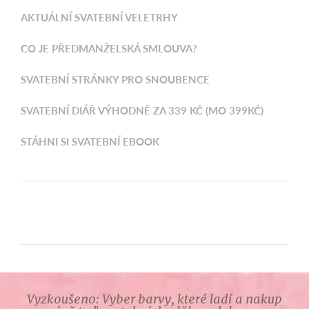
AKTUÁLNÍ SVATEBNÍ VELETRHY
CO JE PŘEDMANŽELSKÁ SMLOUVA?
SVATEBNÍ STRÁNKY PRO SNOUBENCE
SVATEBNÍ DIÁŘ VÝHODNĚ ZA 339 KČ (MO 399KČ)
STÁHNI SI SVATEBNÍ EBOOK
Vyzkoušeno: Vyber barvy, které ladí a nakup