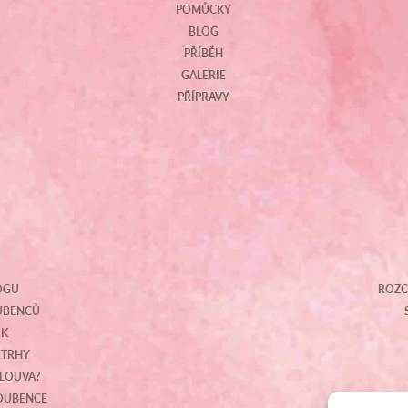
POMŮCKY
BLOG
PŘÍBĚH
GALERIE
PŘÍPRAVY
OGU
ROZC
OUBENCŮ
IK
ETRHY
MLOUVA?
NOUBENCE