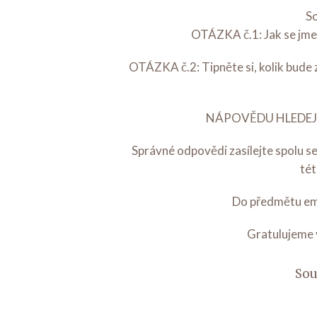
So
OTÁZKA č.1: Jak se jmen
OTÁZKA č.2: Tipněte si, kolik bude 
NÁPOVĚDU HLEDEJTE
Správné odpovědi zasílejte spolu 
tét
Do předmětu em
Gratulujeme 
Sou