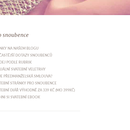
o snoubence
NKY NA NAŠEM BLOGU
ČASTĚJŠÍ DOTAZY SNOUBENCŮ
DEJ PODLE RUBRIK
UÁLNÍ SVATEBNÍ VELETRHY
JE PŘEDMANŽELSKÁ SMLOUVA?
TEBNÍ STRÁNKY PRO SNOUBENCE
TEBNÍ DIÁŘ VÝHODNĚ ZA 339 KČ (MO 399KČ)
HNI SI SVATEBNÍ EBOOK