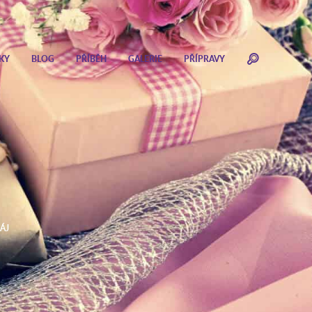
KY
BLOG
PŘÍBĚH
GALERIE
PŘÍPRAVY
ÁJ