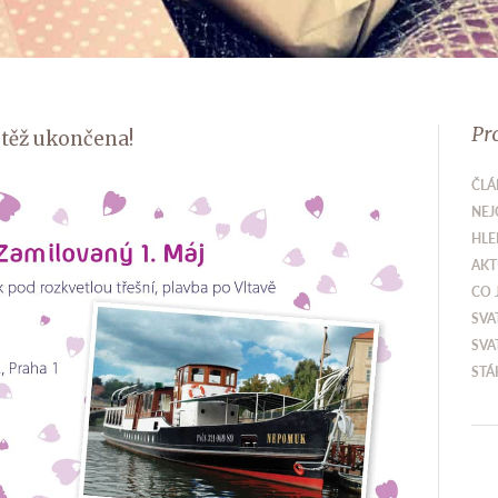
Pr
těž ukončena!
ČLÁ
NEJ
HLE
AKT
CO 
SVA
SVA
STÁ