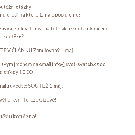
utěžní otázky
uje loď, na které 1.máje poplujeme?
zbývat volných míst na tuto akci v době ukončení
soutěže?
 V ČLÁNKU Zamilovaný 1.máj.
se svým jménem na email
info@svet-svateb.cz
do
o středy 10:00.
ailu uveďte: SOUTĚŽ 1.máj.
výherkyni Tereze Cízové!
těž ukončena!