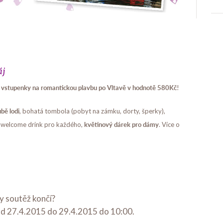
áj
 vstupenky na romantickou plavbu po Vltavě v hodnotě 580Kč
!
bě lodi
, bohatá tombola (pobyt na zámku, dorty, šperky),
květinový dárek pro dámy
a, welcome drink pro každého,
. Více o
y soutěž končí?
od 27.4.2015 do 29.4.2015 do 10:00.