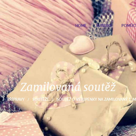
HOME
RUBRIKY
POMŮC
Zamilovaná soutěž
/
PŘÍPRAVY
/
SOUTĚŽE
/
SOUTĚŽ O VSTUPENKY NA ZAMILOVANÝ 1. M