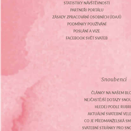
STATISTIKY NÁVŠTĚVNOSTI
PARTNEŘI PORTÁLU
ZÁSADY ZPRACOVÁNÍ OSOBNÍCH ÚDAJŮ
PODMÍNKY POUŽÍVÁNÍ
POSLÁNÍ A VIZE
FACEBOOK SVĚT SVATEB
Snoubenci
ČLÁNKY NA NAŠEM BL
NEJČASTĚJŠÍ DOTAZY SN
HLEDEJ PODLE RUBR
AKTUÁLNÍ SVATEBNÍ VEL
CO JE PŘEDMANŽELSKÁ S
SVATEBNÍ STRÁNKY PRO S