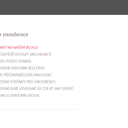
o snoubence
NKY NA NAŠEM BLOGU
ČASTĚJŠÍ DOTAZY SNOUBENCŮ
DEJ PODLE RUBRIK
UÁLNÍ SVATEBNÍ VELETRHY
JE PŘEDMANŽELSKÁ SMLOUVA?
TEBNÍ STRÁNKY PRO SNOUBENCE
TEBNÍ DIÁŘ VÝHODNĚ ZA 339 KČ (MO 399KČ)
HNI SI SVATEBNÍ EBOOK