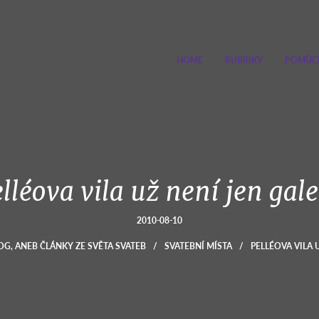
HOME
RUBRIKY
POMŮC
lléova vila už není jen gale
2010-08-10
OG, ANEB ČLÁNKY ZE SVĚTA SVATEB
/
SVATEBNÍ MÍSTA
/
PELLÉOVA VILA U