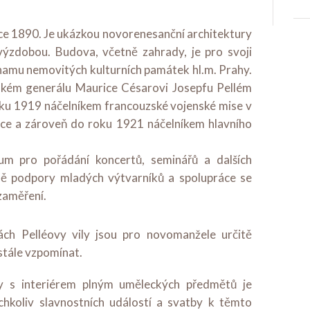
e 1890. Je ukázkou novorenesanční architektury
ýzdobou. Budova, včetně zahrady, je pro svoji
amu nemovitých kulturních památek hl.m. Prahy.
ském generálu Maurice Césarovi Josepfu Pellém
oku 1919 náčelníkem francouzské vojenské mise v
ice a zároveň do roku 1921 náčelníkem hlavního
rum pro pořádání koncertů, seminářů a dalších
tně podpory mladých výtvarníků a spolupráce se
zaměření.
ch Pelléovy vily jsou pro novomanžele určitě
stále vzpomínat.
ly s interiérem plným uměleckých předmětů je
hkoliv slavnostních událostí a svatby k těmto