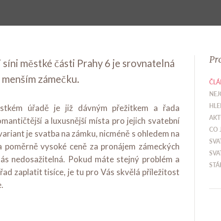
Pr
 síni městké části Prahy 6 je srovnatelná
či menším zámečku.
ČLÁ
NEJ
HLE
tkém úřadě je již dávným přežitkem a řada
AKT
antičtější a luxusnější místa pro jejich svatební
CO 
variant je svatba na zámku, nicméně s ohledem na
SVA
í a poměrně vysoké ceně za pronájem zámeckých
SVA
nás nedosažitelná. Pokud máte stejný problém a
STÁ
d zaplatit tisíce, je tu pro Vás skvělá příležitost
.