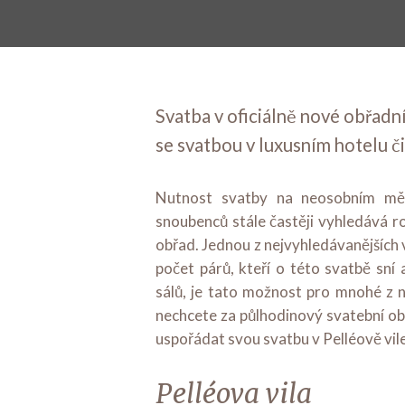
Svatba v oficiálně nové obřadní
se svatbou v luxusním hotelu 
Nutnost svatby na neosobním měs
snoubenců stále častěji vyhledává rom
obřad. Jednou z nejvyhledávanějších 
počet párů, kteří o této svatbě sn
sálů, je tato možnost pro mnohé z 
nechcete za půlhodinový svatební obřa
uspořádat svou svatbu v Pelléově vile
Pelléova vila