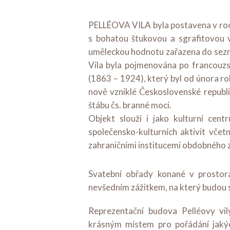
PELLÉOVA VILA byla postavena v roc
s bohatou štukovou a sgrafitovou v
uměleckou hodnotu zařazena do sezn
Vila byla pojmenována po francouz
(1863 – 1924), který byl od února r
nově vzniklé Československé republ
štábu čs. branné moci.
Objekt slouží i jako kulturní cent
společensko-kulturních aktivit vče
zahraničními institucemi obdobného 
Svatební obřady konané v prostorá
nevšedním zážitkem, na který budou 
Reprezentační budova Pelléovy vi
krásným místem pro pořádání jakýc