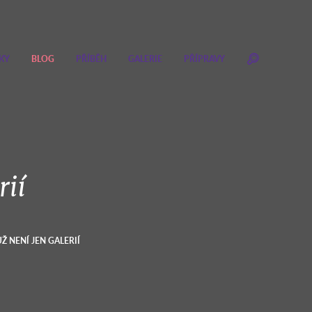
KY
BLOG
PŘÍBĚH
GALERIE
PŘÍPRAVY
rií
Ž NENÍ JEN GALERIÍ