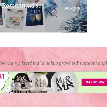
? Romantická s
2023-11-08
ber barvy, které ladí a nakup právě teď svatební dop