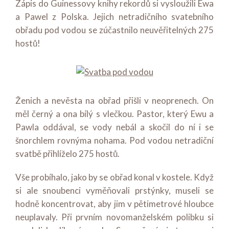
Zápis do Guinessovy knihy rekordů si vysloužili Ewa
a Pawel z Polska. Jejich netradičního svatebního
obřadu pod vodou se zúčastnilo neuvěřitelných 275
hostů!
Ženich a nevěsta na obřad přišli v neoprenech. On
měl černý a ona bílý s vlečkou. Pastor, který Ewu a
Pawla oddával, se vody nebál a skočil do ní i se
šnorchlem rovnýma nohama. Pod vodou netradiční
svatbě přihlíželo 275 hostů.
Vše probíhalo, jako by se obřad konal v kostele. Když
si ale snoubenci vyměňovali prstýnky, museli se
hodně koncentrovat, aby jim v pětimetrové hloubce
neuplavaly. Při prvním novomanželském polibku si