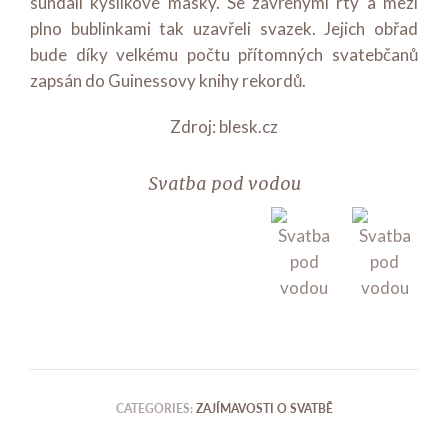
sundali kyslíkové masky. Se zavřenými rty a mezi
plno bublinkami tak uzavřeli svazek. Jejich obřad
bude díky velkému počtu přítomných svatebčanů
zapsán do Guinessovy knihy rekordů.
Zdroj: blesk.cz
Svatba pod vodou
Previ
Next
ous
CATEGORIES:
ZAJÍMAVOSTI O SVATBĚ