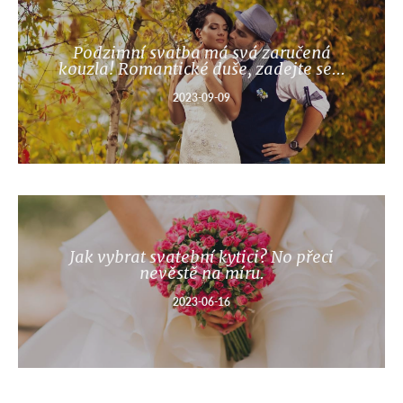
Podzimní svatba má svá zaručená
kouzla! Romantické duše, zadejte se...
2023-09-09
Jak vybrat svatební kytici? No přeci
nevěstě na míru.
2023-06-16