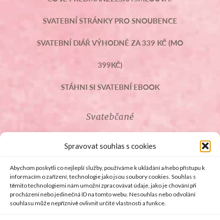
SVATEBNÍ STRÁNKY PRO SNOUBENCE
SVATEBNÍ DIÁŘ VÝHODNĚ ZA 339 KČ (MO
399KČ)
STÁHNI SI SVATEBNÍ EBOOK
Svatebčané
ROZCESTNÍK PRO SVATEBČANY
Spravovat souhlas s cookies
SVATEBNÍ PROSLOVY
Abychom poskytli co nejlepší služby, používáme k ukládání a/nebo přístupu k
informacím o zařízení, technologie jako jsou soubory cookies. Souhlas s
těmito technologiemi nám umožní zpracovávat údaje, jako je chování při
SVATEBNÍ DARY
procházení nebo jedinečná ID na tomto webu. Nesouhlas nebo odvolání
souhlasu může nepříznivě ovlivnit určité vlastnosti a funkce.