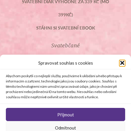
SVATEBNÍ DIÁŘ VÝHODNĚ ZA 339 KČ (MO
399KČ)
STÁHNI SI SVATEBNÍ EBOOK
Svatebčané
ROZCESTNÍK PRO SVATEBČANY
Spravovat souhlas s cookies
SVATEBNÍ PROSLOVY
Abychom poskytli co nejlepší služby, používáme k ukládání a/nebo přístupu k
informacím o zařízení, technologie jako jsou soubory cookies. Souhlas s
těmito technologiemi nám umožní zpracovávat údaje, jako je chování při
SVATEBNÍ DARY
procházení nebo jedinečná ID na tomto webu. Nesouhlas nebo odvolání
souhlasu může nepříznivě ovlivnit určité vlastnosti a funkce.
Příjmout
© Copyright 2008 - 2026 svetsvateb.cz a dodavatelé obsahu
Odmítnout
.
Všechna práva vyhrazena
.
Provozovatelem