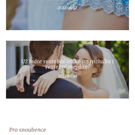
2023-06-02
Už máte svatební tričko na rozlučku i
svatební mejdan?
2023-05-29
Pro snoubence