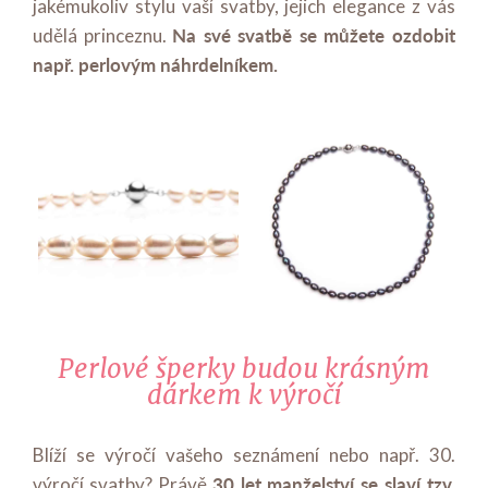
jakémukoliv stylu vaší svatby, jejich elegance z vás
Na své svatbě se můžete ozdobit
udělá princeznu.
např. perlovým náhrdelníkem.
Perlové šperky budou krásným
dárkem k výročí
Blíží se výročí vašeho seznámení nebo např. 30.
30 let manželství se slaví tzv.
výročí svatby? Právě