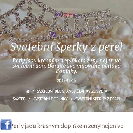
Svatební šperky z perel
Perly jsou krásným doplňkem ženy nejen ve
svatební den. Darujte své milované perlové
doplňky.
2015-12-15
/
SVATEBNÍ BLOG, ANEB ČLÁNKY ZE SVĚTA
SVATEB
/
SVATEBNÍ DOPLŇKY
/
SVATEBNÍ ŠPERKY Z PEREL
Perly jsou krásným doplňkem ženy nejen ve