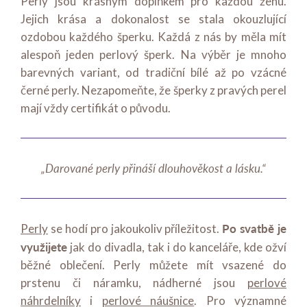
Perly jsou krásným doplňkem pro každou ženu.
Jejich krása a dokonalost se stala okouzlující
ozdobou každého šperku. Každá z nás by měla mít
alespoň jeden perlový šperk. Na výběr je mnoho
barevných variant, od tradiční bílé až po vzácné
černé perly. Nezapomeňte, že šperky z pravých perel
mají vždy certifikát o původu.
„Darované perly přináší dlouhověkost a lásku.“
Po svatbě je
Perly
se hodí pro jakoukoliv příležitost.
využijete
jak do divadla, tak i do kanceláře, kde ožví
běžné oblečení. Perly můžete mít vsazené do
prstenu či náramku, nádherné jsou
perlové
náhrdelníky
i
perlové náušnice
. Pro významné