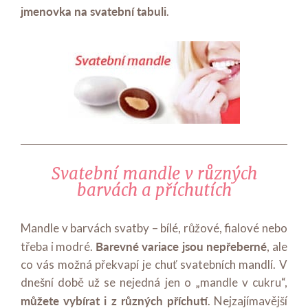
jmenovka na svatební tabuli
.
Svatební mandle v různých
barvách a příchutích
Mandle v barvách svatby – bílé, růžové, fialové nebo
Barevné variace jsou nepřeberné
třeba i modré.
, ale
co vás možná překvapí je chuť svatebních mandlí. V
dnešní době už se nejedná jen o „mandle v cukru“,
můžete vybírat i z různých příchutí
. Nejzajímavější