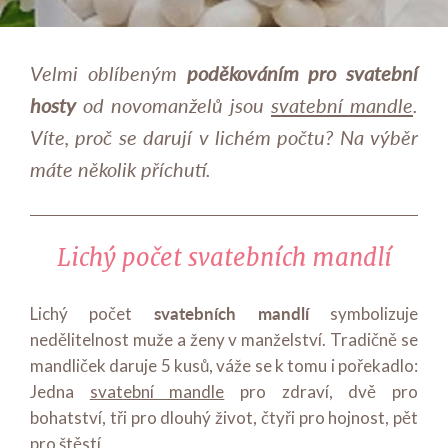
Velmi oblíbeným
poděkováním pro svatební
hosty
od novomanželů jsou
svatební mandle
.
Víte, proč se darují v lichém počtu? Na výběr
máte několik příchutí.
Lichý počet svatebních mandlí
svatebních mandlí
Lichý počet
symbolizuje
nedělitelnost muže a ženy v manželství. Tradičně se
mandliček daruje 5 kusů, váže se k tomu i pořekadlo:
Jedna
svatební mandle
pro zdraví, dvě pro
bohatství, tři pro dlouhý život, čtyři pro hojnost, pět
pro štěstí.