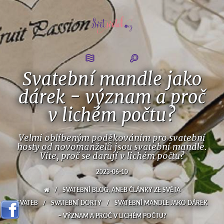
Svatební mandle jako
dárek - význam a proč
v lichém počtu?
Velmi oblíbeným poděkováním pro svatební
hosty od novomanželů jsou svatební mandle.
Víte, proč se darují v lichém počtu?
2023-06-10
/
SVATEBNÍ BLOG, ANEB ČLÁNKY ZE SVĚTA
SVATEB
/
SVATEBNÍ DORTY
/
SVATEBNÍ MANDLE JAKO DÁREK
– VÝZNAM A PROČ V LICHÉM POČTU?