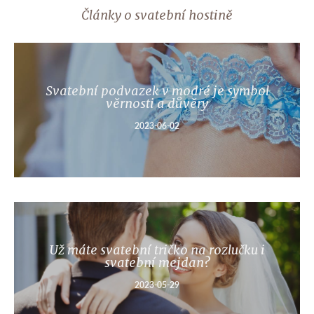
Články o svatební hostině
Svatební podvazek v modré je symbol
věrnosti a důvěry
2023-06-02
Už máte svatební tričko na rozlučku i
svatební mejdan?
2023-05-29