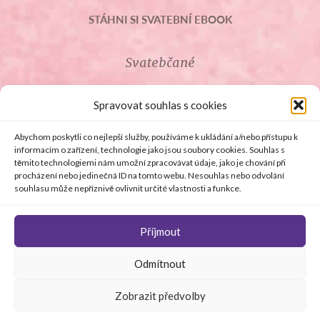
STÁHNI SI SVATEBNÍ EBOOK
Svatebčané
ROZCESTNÍK PRO SVATEBČANY
Spravovat souhlas s cookies
SVATEBNÍ PROSLOVY
Abychom poskytli co nejlepší služby, používáme k ukládání a/nebo přístupu k
informacím o zařízení, technologie jako jsou soubory cookies. Souhlas s
těmito technologiemi nám umožní zpracovávat údaje, jako je chování při
SVATEBNÍ DARY
procházení nebo jedinečná ID na tomto webu. Nesouhlas nebo odvolání
souhlasu může nepříznivě ovlivnit určité vlastnosti a funkce.
Příjmout
© Copyright 2008 - 2026 svetsvateb.cz a dodavatelé obsahu
Odmítnout
.
Všechna práva vyhrazena
.
Provozovatelem
svetsvateb.cz je spol. Amoroso s.r.o.
.
O WordPress se
Zobrazit předvolby
stará
Softmedia
Jakékoli šíření obsahu portálu je bez předchozího písemného