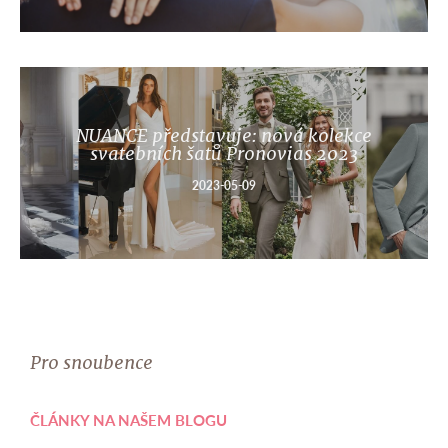
NUANCE představuje: nová kolekce
svatebních šatů Pronovias 2023
2023-05-09
Pro snoubence
ČLÁNKY NA NAŠEM BLOGU