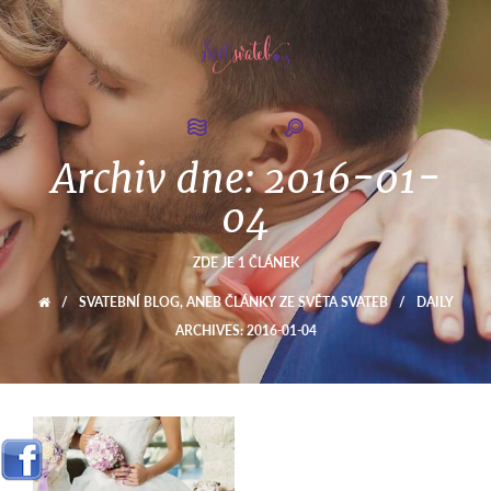
Archiv dne:
2016-01-
04
ZDE JE 1 ČLÁNEK
/
SVATEBNÍ BLOG, ANEB ČLÁNKY ZE SVĚTA SVATEB
/
DAILY
ARCHIVES: 2016-01-04