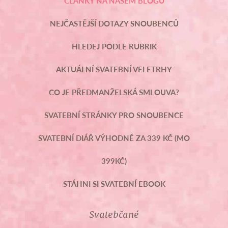
ČLÁNKY NA NAŠEM BLOGU
NEJČASTĚJŠÍ DOTAZY SNOUBENCŮ
HLEDEJ PODLE RUBRIK
AKTUÁLNÍ SVATEBNÍ VELETRHY
CO JE PŘEDMANŽELSKÁ SMLOUVA?
SVATEBNÍ STRÁNKY PRO SNOUBENCE
SVATEBNÍ DIÁŘ VÝHODNĚ ZA 339 KČ (MO
399KČ)
STÁHNI SI SVATEBNÍ EBOOK
Svatebčané