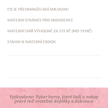
CO JE PŘEDMANŽELSKÁ SMLOUVA?
SVATEBNÍ STRÁNKY PRO SNOUBENCE
SVATEBNÍ DIÁŘ VÝHODNĚ ZA 339 KČ (MO 399KČ)
STÁHNI SI SVATEBNÍ EBOOK
Vyzkoušeno: Vyber barvy, které ladí a nakup
právě teď svatební doplňky a dekorace