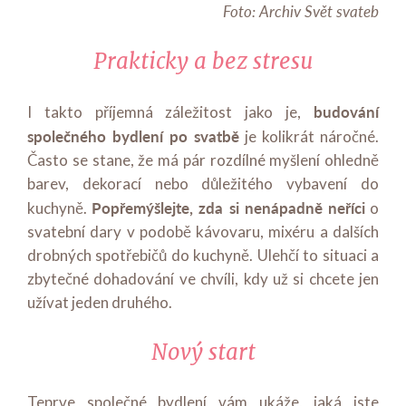
Foto: Archiv Svět svateb
Prakticky a bez stresu
budování
I takto příjemná záležitost jako je,
společného bydlení po svatbě
je kolikrát náročné.
Často se stane, že má pár rozdílné myšlení ohledně
barev, dekorací nebo důležitého vybavení do
Popřemýšlejte, zda si nenápadně neříci
kuchyně.
o
svatební dary v podobě kávovaru, mixéru a dalších
drobných spotřebičů do kuchyně. Ulehčí to situaci a
zbytečné dohadování ve chvíli, kdy už si chcete jen
užívat jeden druhého.
Nový start
Teprve společné bydlení vám ukáže, jaká jste