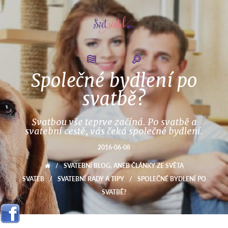
Společné bydlení po
svatbě?
Svatbou vše teprve začíná. Po svatbě a
svatební cestě, vás čeká společné bydlení.
2016-06-08
/
SVATEBNÍ BLOG, ANEB ČLÁNKY ZE SVĚTA
SVATEB
/
SVATEBNÍ RADY A TIPY
/
SPOLEČNÉ BYDLENÍ PO
SVATBĚ?