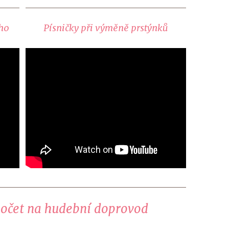
ího
Písničky při výměně prstýnků
počet na hudební doprovod