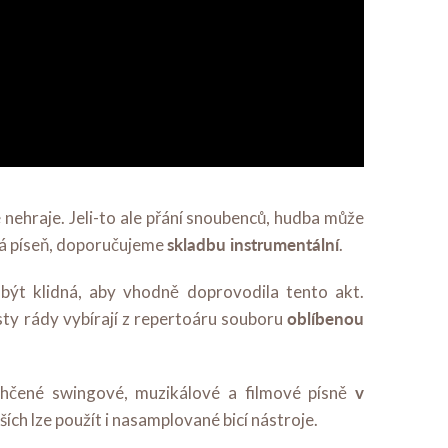
 nehraje. Jeli-to ale přání snoubenců, hudba může
skladbu instrumentální
ná píseň, doporučujeme
.
ýt klidná, aby vhodně doprovodila tento akt.
oblíbenou
ty rády vybírají z repertoáru souboru
v
hčené swingové, muzikálové a filmové písně
jších lze použít i nasamplované bicí nástroje.