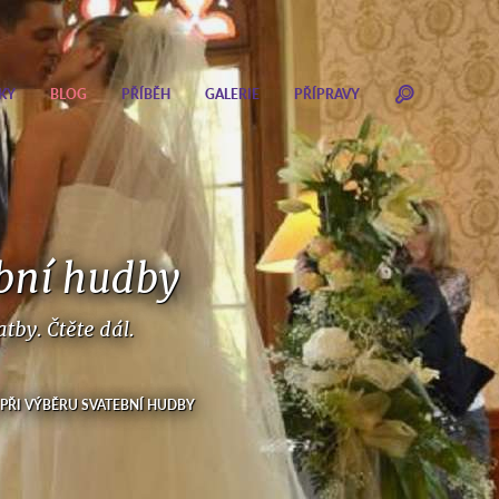
KY
BLOG
PŘÍBĚH
GALERIE
PŘÍPRAVY
ební hudby
by. Čtěte dál.
 PŘI VÝBĚRU SVATEBNÍ HUDBY