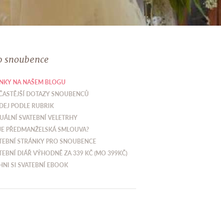
o snoubence
NKY NA NAŠEM BLOGU
ČASTĚJŠÍ DOTAZY SNOUBENCŮ
DEJ PODLE RUBRIK
UÁLNÍ SVATEBNÍ VELETRHY
JE PŘEDMANŽELSKÁ SMLOUVA?
TEBNÍ STRÁNKY PRO SNOUBENCE
TEBNÍ DIÁŘ VÝHODNĚ ZA 339 KČ (MO 399KČ)
HNI SI SVATEBNÍ EBOOK