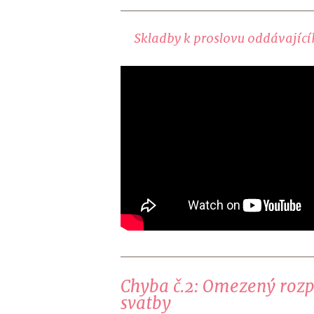
Skladby k proslovu oddávajíc
Chyba č.2: Omezený roz
svatby