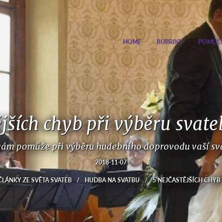
HOME
RUBRIKY
POMŮC
ějších chyb při výběru svat
vám pomůže při výběru hudebního doprovodu vaší svat
2018-11-07
ČLÁNKY ZE SVĚTA SVATEB
/
HUDBA NA SVATBU
/
5 NEJČASTĚJŠÍCH CHYB