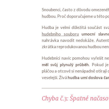
Snoubenci, často z důvodu omezenéh
hudbou. Proč doporučujeme u této p
Hudba je velmi důležitá součást sv
umocní slavn
hudebního souboru
nahrávka navodit nedokáže. Autenti
zkrátka reprodukovanou hudbou nen
Hudebníci navíc pomohou vyřešit ne
měl svůj plynulý průběh
. Pokud j
pláčou a otcové si nenápadně otírají 
hudba umí doslova ča
veselejší. Živá
Chyba č.3: Špatné načaso