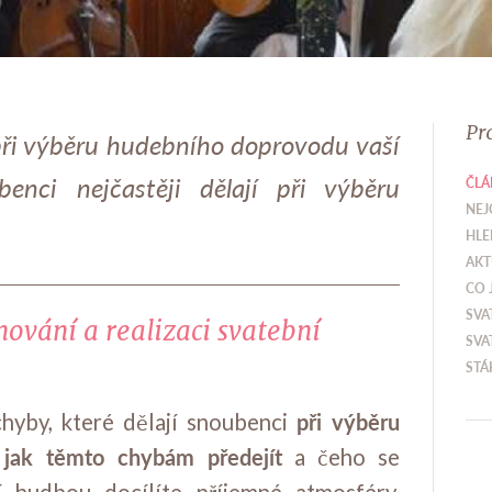
Pr
ři výběru hudebního doprovodu vaší
enci nejčastěji dělají při výběru
ČLÁ
NEJ
HLE
AKT
CO 
SVA
nování a realizaci svatební
SVA
STÁ
při výběru
chyby, které dělají snoubenci
jak těmto chybám předejít
,
a čeho se