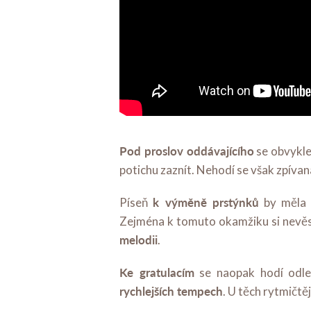
Pod proslov oddávajícího
se obvykle
potichu zaznít. Nehodí se však zpíva
k výměně prstýnků
Píseň
by měla b
Zejména k tomuto okamžiku si nevěs
melodii
.
Ke gratulacím
se naopak hodí odle
rychlejších tempech
. U těch rytmičtě