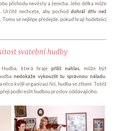
dobu příchodu nevěsty a ženicha. Jeho délka může
dohrál dřív než
ná. Určitě nechcete, aby pochod
i
. Tomu se nejlépe předejde, pokud hrají hudebníci
sitost svatební hudby
příliš nahlas
y. Hudba, která hraje
, může být
nedokáže vykouzlit tu správnou náladu
 hudba
.
něco kvůli organizaci říci, hudba se ztlumí. Totéž
ci přejí podkreslit hudbou proslov oddávajícího.