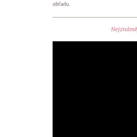
obřadu.
Nejznáměj