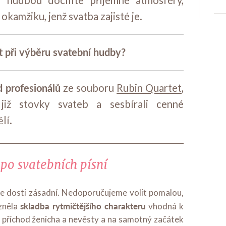
 hudbou docílíte příjemné atmosféry,
okamžiku, jenž svatba zajisté je.
 při výběru svatební hudby?
d profesionálů
ze souboru
Rubin Quartet
,
již stovky svateb a sesbírali cenné
lí.
po svatebních písní
je dosti zásadní. Nedoporučujeme volit pomalou,
skladba rytmičtějšího charakteru
azněla
vhodná k
a příchod ženicha a nevěsty a na samotný začátek