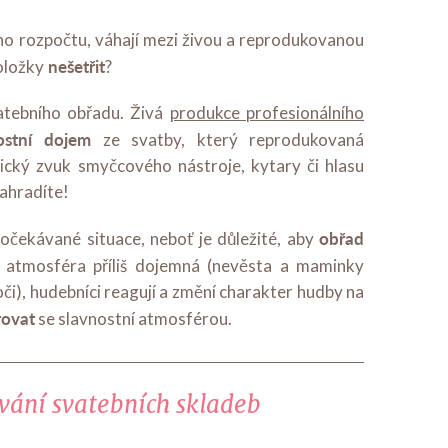
o rozpočtu, váhají mezi živou a reprodukovanou
nešetřit
oložky
?
atebního obřadu. Živá
produkce profesionálního
ostní dojem
ze svatby, který reprodukovaná
cký zvuk smyčcového nástroje, kytary či hlasu
ahradíte!
obřad
očekávané situace, neboť je důležité, aby
e atmosféra příliš dojemná (nevěsta a maminky
oči), hudebníci reagují a změní charakter hudby na
rovat
se slavnostní atmosférou.
vání svatebních skladeb