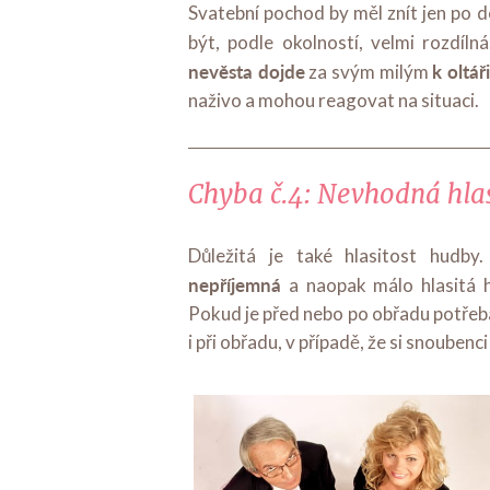
Svatební pochod by měl znít jen po 
být, podle okolností, velmi rozdíl
nevěsta dojde
k oltář
za svým milým
naživo a mohou reagovat na situaci.
Chyba č.4: Nevhodná hla
Důležitá je také hlasitost hudb
nepříjemná
a naopak málo hlasitá
Pokud je před nebo po obřadu potřeba 
i při obřadu, v případě, že si snouben