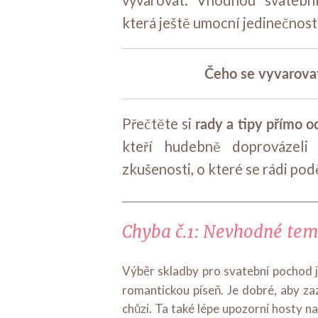
vyvarovat. Vhodnou svatební
která ještě umocní jedinečnost 
Čeho se vyvarovat
rady a tipy
přímo o
Přečtěte si
kteří hudebně doprovázeli 
zkušenosti, o které se rádi podě
Chyba č.1: Nevhodné tem
Výběr skladby pro svatební pochod 
romantickou píseň. Je dobré, aby z
chůzi. Ta také lépe upozorní hosty n