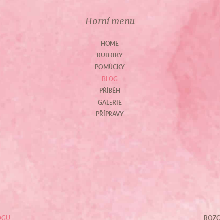
Horní menu
HOME
RUBRIKY
POMŮCKY
BLOG
PŘÍBĚH
GALERIE
PŘÍPRAVY
OGU
ROZC