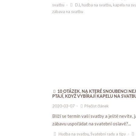
svatbu
-
DJ
,
hudba na svatbu
,
kapela na sv
zábava na svatbu
10 OTÁZEK, NA KTERÉ SNOUBENCI NEJ
PTAJÍ, KDYŽ VYBÍRAJÍ KAPELU NA SVATB
2020-03-07
-
Přečíst článek
Blíží se termín vaší svatby a ještě nevíte, 
zábavu uspořádat na svatební oslavě?...
Hudba na svatbu
,
Svatební rady a tipy
-