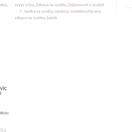
atbu
,
zvyky a hry
,
Zábava na svatbu
,
Zajímavosti o svatbě
-
hudba na svatbu
,
nevěsta
,
svatební přípravy
,
zábava na svatbu
,
ženich
VÍC
U
jakou
DJ
,