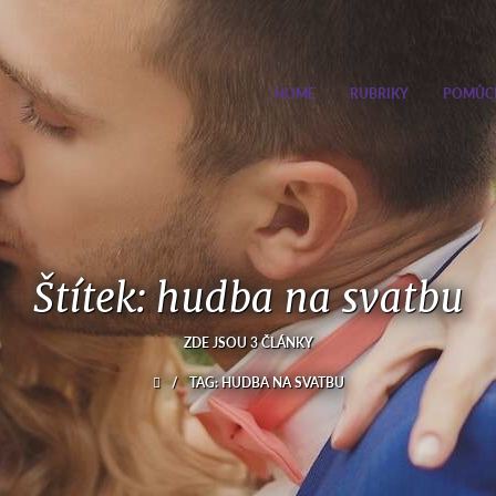
HOME
RUBRIKY
POMŮC
Štítek: hudba na svatbu
ZDE JSOU 3 ČLÁNKY
/
TAG: HUDBA NA SVATBU