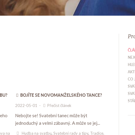
Pr
ČLÁ
NEJ
HLE
AKT
CO 
SVA
SVA
TBU?
BOJÍTE SE NOVOMANŽELSKÉHO TANCE?
STÁ
2022-05-01
-
Přečíst článek
čeho
Nebojte se! Svatební tanec může být
jednoduchý a velmi zábavný. A může se jej...
va na
Hudba na svatbu
,
Svatební rady a tipy
,
Tradice,