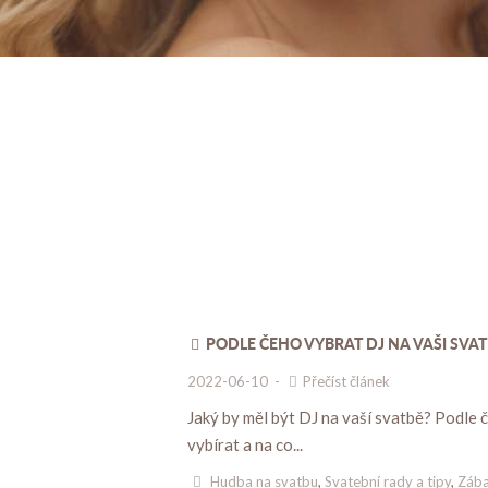
PODLE ČEHO VYBRAT DJ NA VAŠI SVA
2022-06-10
-
Přečíst článek
Jaký by měl být DJ na vaší svatbě? Podle 
vybírat a na co...
Hudba na svatbu
,
Svatební rady a tipy
,
Zába