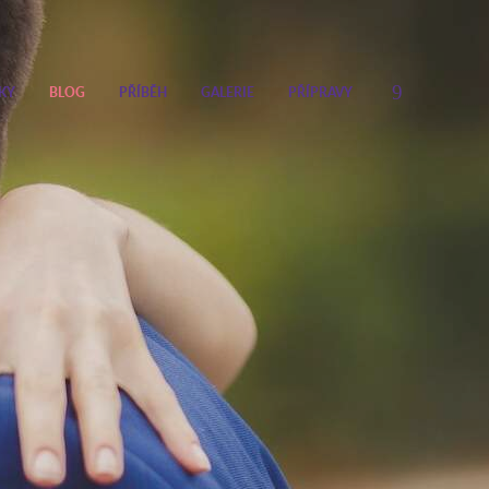
KY
BLOG
PŘÍBĚH
GALERIE
PŘÍPRAVY