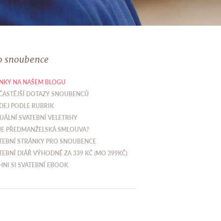
o snoubence
NKY NA NAŠEM BLOGU
ČASTĚJŠÍ DOTAZY SNOUBENCŮ
DEJ PODLE RUBRIK
UÁLNÍ SVATEBNÍ VELETRHY
JE PŘEDMANŽELSKÁ SMLOUVA?
TEBNÍ STRÁNKY PRO SNOUBENCE
TEBNÍ DIÁŘ VÝHODNĚ ZA 339 KČ (MO 399KČ)
HNI SI SVATEBNÍ EBOOK