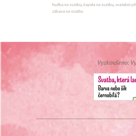
hudba na svatbu
,
kapela na svatbu
,
svatební př
zábava na svatbu
Vyzkoušeno: Vy