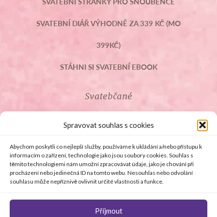
SVATEBNÍ STRÁNKY PRO SNOUBENCE
SVATEBNÍ DIÁŘ VÝHODNĚ ZA 339 KČ (MO
399KČ)
STÁHNI SI SVATEBNÍ EBOOK
Svatebčané
ROZCESTNÍK PRO SVATEBČANY
Spravovat souhlas s cookies
SVATEBNÍ PROSLOVY
Abychom poskytli co nejlepší služby, používáme k ukládání a/nebo přístupu k
informacím o zařízení, technologie jako jsou soubory cookies. Souhlas s
těmito technologiemi nám umožní zpracovávat údaje, jako je chování při
SVATEBNÍ DARY
procházení nebo jedinečná ID na tomto webu. Nesouhlas nebo odvolání
souhlasu může nepříznivě ovlivnit určité vlastnosti a funkce.
Příjmout