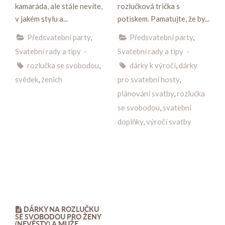
kamaráda, ale stále nevíte,
rozlučková trička s
v jakém stylu a...
potiskem. Pamatujte, že by...
Předsvatební party
,
Předsvatební party
,
Svatební rady a tipy
-
Svatební rady a tipy
-
rozlučka se svobodou
,
dárky k výročí
,
dárky
svědek
,
ženich
pro svatební hosty
,
plánování svatby
,
rozlučka
se svobodou
,
svatební
doplňky
,
výročí svatby
DÁRKY NA ROZLUČKU
SE SVOBODOU PRO ŽENY
(NEVĚSTY) A MUŽE