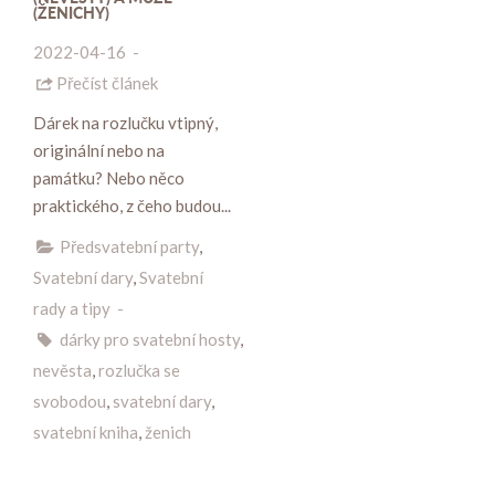
(ŽENICHY)
2022-04-16
-
Přečíst článek
Dárek na rozlučku vtipný,
originální nebo na
památku? Nebo něco
praktického, z čeho budou...
Předsvatební party
,
Svatební dary
,
Svatební
rady a tipy
-
dárky pro svatební hosty
,
nevěsta
,
rozlučka se
svobodou
,
svatební dary
,
svatební kniha
,
ženich