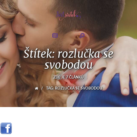
Štítek: rozlučka se
svobodou
ZDE JE 7 ČLÁNKŮ
/
TAG: ROZLUČKA SE SVOBODOU