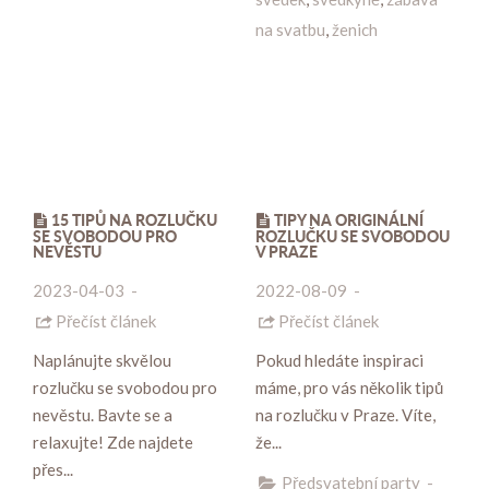
na svatbu
,
ženich
15 TIPŮ NA ROZLUČKU
TIPY NA ORIGINÁLNÍ
SE SVOBODOU PRO
ROZLUČKU SE SVOBODOU
NEVĚSTU
V PRAZE
2023-04-03
-
2022-08-09
-
Přečíst článek
Přečíst článek
Naplánujte skvělou
Pokud hledáte inspiraci
rozlučku se svobodou pro
máme, pro vás několik tipů
nevěstu. Bavte se a
na rozlučku v Praze. Víte,
relaxujte! Zde najdete
že...
přes...
Předsvatební party
-