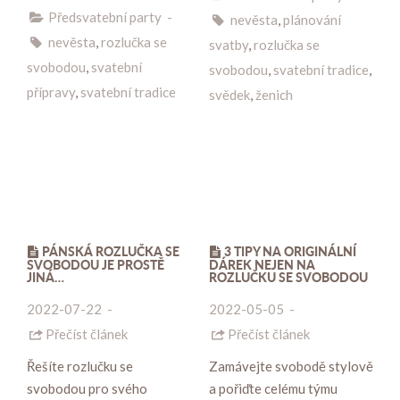
Předsvatební party
-
nevěsta
,
plánování
nevěsta
,
rozlučka se
svatby
,
rozlučka se
svobodou
,
svatební
svobodou
,
svatební tradice
,
přípravy
,
svatební tradice
svědek
,
ženich
PÁNSKÁ ROZLUČKA SE
3 TIPY NA ORIGINÁLNÍ
SVOBODOU JE PROSTĚ
DÁREK NEJEN NA
JINÁ…
ROZLUČKU SE SVOBODOU
2022-07-22
-
2022-05-05
-
Přečíst článek
Přečíst článek
Řešíte rozlučku se
Zamávejte svobodě stylově
svobodou pro svého
a pořiďte celému týmu