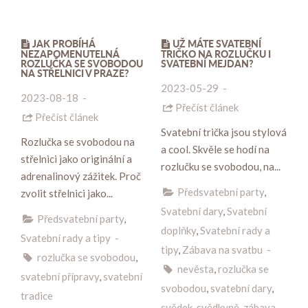
JAK PROBÍHÁ
UŽ MÁTE SVATEBNÍ
NEZAPOMENUTELNÁ
TRIČKO NA ROZLUČKU I
ROZLUČKA SE SVOBODOU
SVATEBNÍ MEJDAN?
NA STŘELNICI V PRAZE?
2023-05-29
-
2023-08-18
-
Přečíst článek
Přečíst článek
Svatební trička jsou stylová
Rozlučka se svobodou na
a cool. Skvěle se hodí na
střelnici jako originální a
rozlučku se svobodou, na...
adrenalinový zážitek. Proč
Předsvatební party
,
zvolit střelnici jako...
Svatební dary
,
Svatební
Předsvatební party
,
doplňky
,
Svatební rady a
Svatební rady a tipy
-
tipy
,
Zábava na svatbu
-
rozlučka se svobodou
,
nevěsta
,
rozlučka se
svatební přípravy
,
svatební
svobodou
,
svatební dary
,
tradice
svědek
,
svědkyně
,
zábava