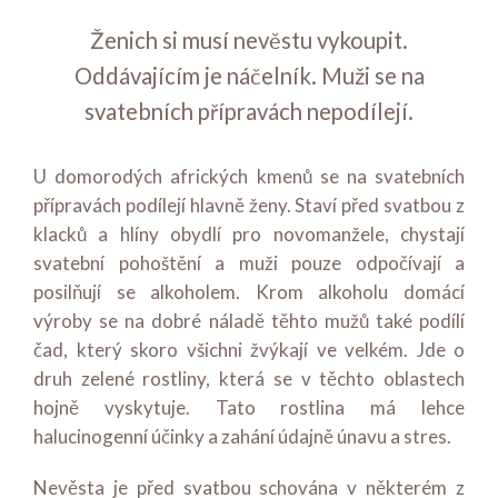
Ženich si musí nevěstu vykoupit.
Oddávajícím je náčelník. Muži se na
svatebních přípravách nepodílejí.
U domorodých afrických kmenů se na svatebních
přípravách podílejí hlavně ženy. Staví před svatbou z
klacků a hlíny obydlí pro novomanžele, chystají
svatební pohoštění a muži pouze odpočívají a
posilňují se alkoholem. Krom alkoholu domácí
výroby se na dobré náladě těhto mužů také podílí
čad, který skoro všichni žvýkají ve velkém. Jde o
druh zelené rostliny, která se v těchto oblastech
hojně vyskytuje. Tato rostlina má lehce
halucinogenní účinky a zahání údajně únavu a stres.
Nevěsta je před svatbou schována v některém z