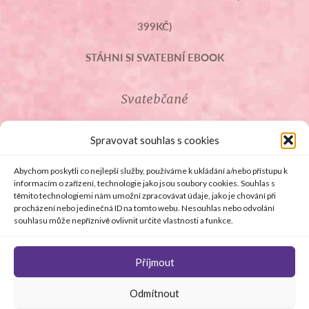
399KČ)
STÁHNI SI SVATEBNÍ EBOOK
Svatebčané
ROZCESTNÍK PRO SVATEBČANY
Spravovat souhlas s cookies
SVATEBNÍ PROSLOVY
Abychom poskytli co nejlepší služby, používáme k ukládání a/nebo přístupu k
informacím o zařízení, technologie jako jsou soubory cookies. Souhlas s
těmito technologiemi nám umožní zpracovávat údaje, jako je chování při
SVATEBNÍ DARY
procházení nebo jedinečná ID na tomto webu. Nesouhlas nebo odvolání
souhlasu může nepříznivě ovlivnit určité vlastnosti a funkce.
Příjmout
© Copyright 2008 - 2026 svetsvateb.cz a dodavatelé obsahu
Odmítnout
.
Všechna práva vyhrazena
.
Provozovatelem
svetsvateb.cz je spol. Amoroso s.r.o.
.
O WordPress se