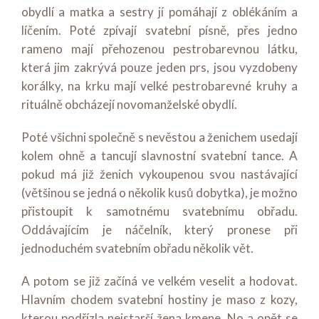
obydlí a matka a sestry jí pomáhají z oblékáním a
líčením. Poté zpívají svatební písně, přes jedno
rameno mají přehozenou pestrobarevnou látku,
která jim zakrývá pouze jeden prs, jsou vyzdobeny
korálky, na krku mají velké pestrobarevné kruhy a
rituálně obcházejí novomanželské obydlí.
Poté všichni společně s nevěstou a ženichem usedají
kolem ohně a tancují slavnostní svatební tance. A
pokud má již ženich vykoupenou svou nastávající
(většinou se jedná o několik kusů dobytka), je možno
přistoupit k samotnému svatebnímu obřadu.
Oddávajícím je náčelník, který pronese při
jednoduchém svatebním obřadu několik vět.
A potom se již začíná ve velkém veselit a hodovat.
Hlavním chodem svatební hostiny je maso z kozy,
kterou podřízla nejstarší žena kmene. No a opět se