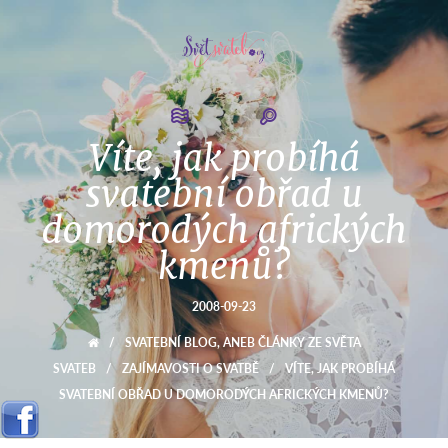
Víte, jak probíhá
svatební obřad u
domorodých afrických
kmenů?
2008-09-23
/
SVATEBNÍ BLOG, ANEB ČLÁNKY ZE SVĚTA
SVATEB
/
ZAJÍMAVOSTI O SVATBĚ
/
VÍTE, JAK PROBÍHÁ
SVATEBNÍ OBŘAD U DOMORODÝCH AFRICKÝCH KMENŮ?