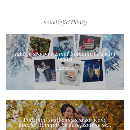
Související články
Jaká je svatba v zimě? Romantická s vůní
jehličí
2023-11-08
Podzimní svatba má svá zaručená
kouzla! Romantické duše, zadejte se...