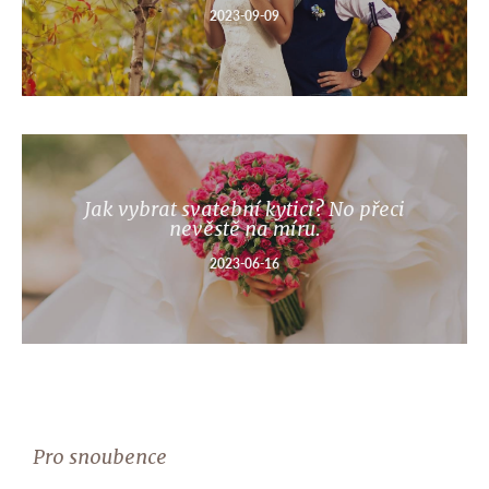
2023-09-09
Jak vybrat svatební kytici? No přeci
nevěstě na míru.
2023-06-16
Pro snoubence