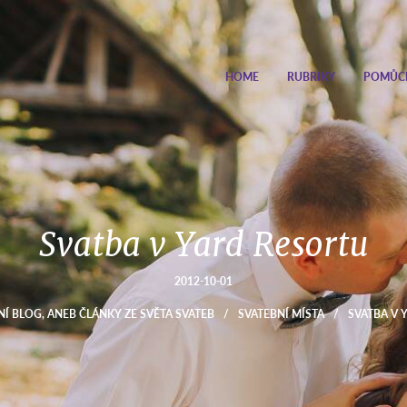
HOME
RUBRIKY
POMŮC
Svatba v Yard Resortu
2012-10-01
NÍ BLOG, ANEB ČLÁNKY ZE SVĚTA SVATEB
/
SVATEBNÍ MÍSTA
/
SVATBA V 