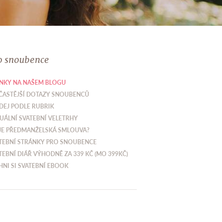
o snoubence
NKY NA NAŠEM BLOGU
ČASTĚJŠÍ DOTAZY SNOUBENCŮ
DEJ PODLE RUBRIK
UÁLNÍ SVATEBNÍ VELETRHY
JE PŘEDMANŽELSKÁ SMLOUVA?
TEBNÍ STRÁNKY PRO SNOUBENCE
TEBNÍ DIÁŘ VÝHODNĚ ZA 339 KČ (MO 399KČ)
HNI SI SVATEBNÍ EBOOK