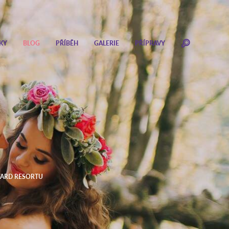
KY
BLOG
PŘÍBĚH
GALERIE
PŘÍPRAVY
YARD RESORTU