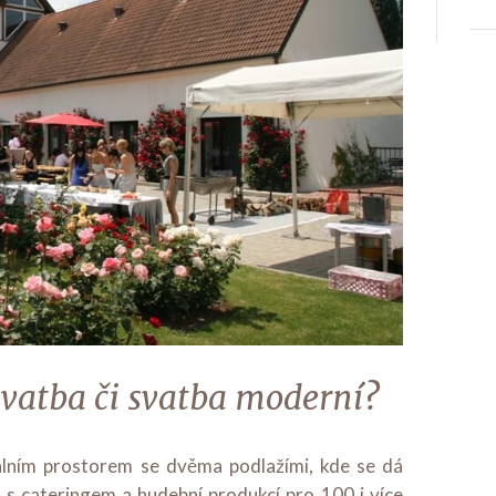
vatba či svatba moderní?
kálním prostorem se dvěma podlažími, kde se dá
 s cateringem a hudební produkcí pro 100 i více