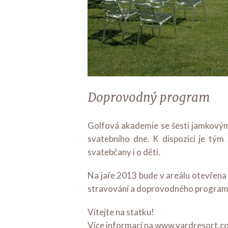
Doprovodný program
Golfová akademie se šesti jamkovým
svatebního dne. K dispozici je tým 
svatebčany i o děti.
Na jaře 2013 bude v areálu otevřena 
stravování a doprovodného program
Vítejte na statku!
Více informací na
www.yardresort.c