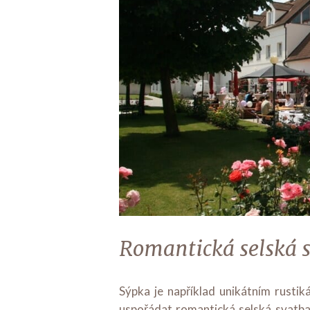
Romantická selská s
Sýpka je například unikátním rusti
uspořádat romantická selská svatba