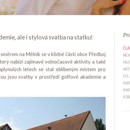
Pr
emie, ale i stylová svatba na statku!
ČLÁ
 směrem na Mělník se v klidné části obce Předboj
NEJ
terý nabízí zajímavé volnočasové aktivity a také
HLE
uplynulých letech se stal oblíbeným místem pro
AKT
itou jsou svatby v prostředí golfové akademie a
CO 
SVA
SVA
STÁ