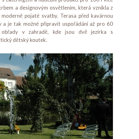
krbem a designovým osvětlením, která vznikla z
ní moderně pojaté svatby. Terasa před kavárnou
y a je tak možné připravit uspořádání až pro 60
 obřady v zahradě, kde jsou dvě jezírka s
ktický dětský koutek.