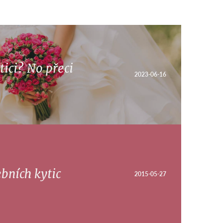
tici? No přeci
2023-06-16
bních kytic
2015-05-27