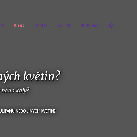
KY
BLOG
PŘÍBĚH
GALERIE
PŘÍPRAVY
iných květin?
y nebo kaly?
TULIPÁNŮ NEBO JINÝCH KVĚTIN?