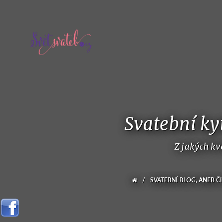
Svatební kyt
Z jakých kv
/
SVATEBNÍ BLOG, ANEB Č