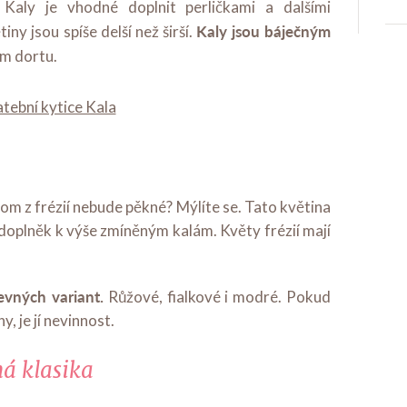
 Kaly je vhodné doplnit perličkami a dalšími
Kaly jsou báječným
iny jsou spíše delší než širší.
m dortu.
enom z frézií nebude pěkné? Mýlíte se. Tato květina
 doplněk k výše zmíněným kalám. Květy frézií mají
evných variant.
Růžové, fialkové i modré. Pokud
, je jí nevinnost.
ná klasika