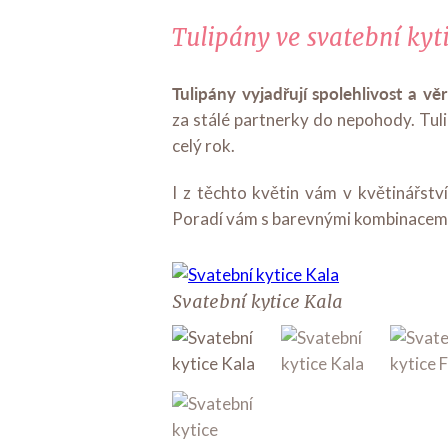
Tulipány ve svatební kyti
Tulipány vyjadřují spolehlivost a věr
za stálé partnerky do nepohody. Tulip
celý rok.
I z těchto květin vám v květinářstv
Poradí vám s barevnými kombinacemi,
Svatební kytice Kala