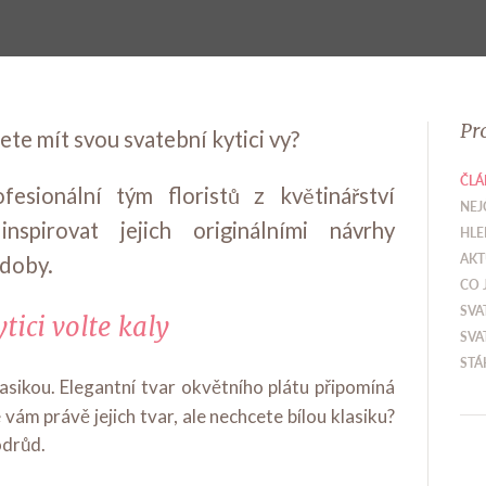
Pr
ete mít svou svatební kytici vy?
ČLÁ
fesionální tým floristů z květinářství
NEJ
nspirovat jejich originálními návrhy
HLE
AKT
zdoby.
CO 
SVA
tici volte kaly
SVA
STÁ
asikou. Elegantní tvar okvětního plátu připomíná
se vám právě jejich tvar, ale nechcete bílou klasiku?
odrůd.