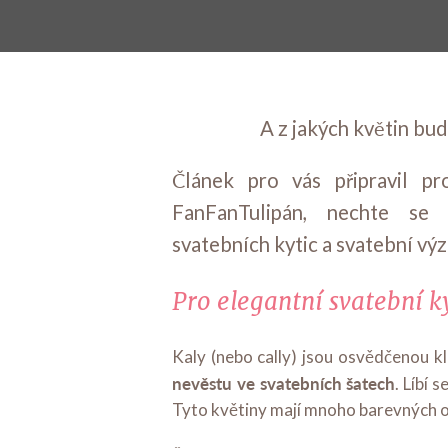
A z jakých květin bud
Článek pro vás připravil pro
FanFanTulipán, nechte se i
svatebních kytic a svatební vý
Pro elegantní svatební ky
Kaly (nebo cally) jsou osvědčenou kl
nevěstu ve svatebních šatech
. Líbí 
Tyto květiny mají mnoho barevných 