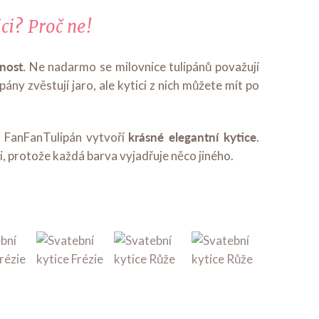
ci? Proč ne!
nost.
Ne nadarmo se milovnice tulipánů považují
ány zvěstují jaro, ale kytici z nich můžete mít po
krásné elegantní kytice
í FanFanTulipán vytvoří
.
 protože každá barva vyjadřuje něco jiného.
Svatební 