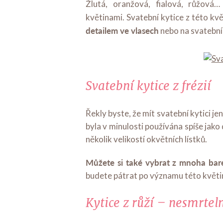
Žlutá, oranžová, fialová, růžová…
květinami. Svatební kytice z této květ
detailem ve vlasech
nebo na svatební
Svatební kytice z frézií
Řekly byste, že mít svatební kytici j
byla v minulosti používána spíše jako
několik velikostí okvětních lístků.
Můžete si také vybrat z mnoha bar
budete pátrat po významu této květiny
Kytice z růží – nesmrtel