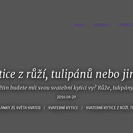
HOME
RUBRIKY
POMŮC
ice z růží, tulipánů nebo j
ětin budete mít svou svatební kytici vy? Růže, tulipán
2016-04-29
LÁNKY ZE SVĚTA SVATEB
/
SVATEBNÍ KYTICE
/
SVATEBNÍ KYTICE Z RŮŽÍ, 