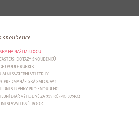
o snoubence
NKY NA NAŠEM BLOGU
ČASTĚJŠÍ DOTAZY SNOUBENCŮ
DEJ PODLE RUBRIK
UÁLNÍ SVATEBNÍ VELETRHY
JE PŘEDMANŽELSKÁ SMLOUVA?
TEBNÍ STRÁNKY PRO SNOUBENCE
TEBNÍ DIÁŘ VÝHODNĚ ZA 339 KČ (MO 399KČ)
HNI SI SVATEBNÍ EBOOK