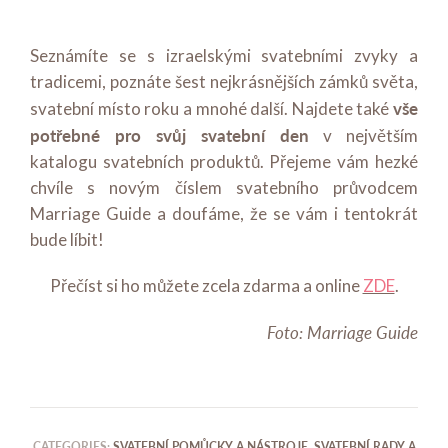
Seznámíte se s izraelskými svatebními zvyky a
tradicemi, poznáte šest nejkrásnějších zámků světa,
vše
svatební místo roku a mnohé další. Najdete také
potřebné pro svůj svatební den
v největším
katalogu svatebních produktů. Přejeme vám hezké
chvíle s novým číslem svatebního průvodcem
Marriage Guide a doufáme, že se vám i tentokrát
bude líbit!
Přečíst si ho můžete zcela zdarma a online
ZDE
.
Foto: Marriage Guide
CATEGORIES:
SVATEBNÍ POMŮCKY A NÁSTROJE
,
SVATEBNÍ RADY A