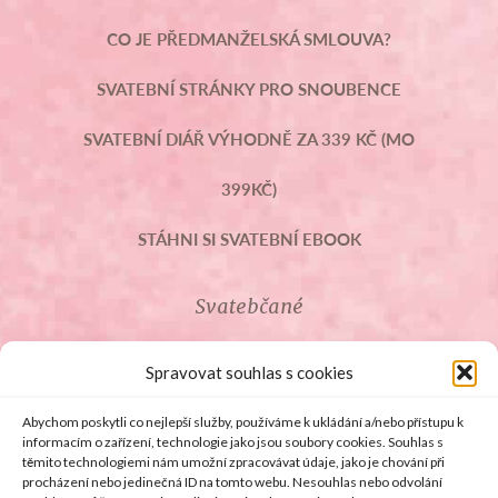
CO JE PŘEDMANŽELSKÁ SMLOUVA?
SVATEBNÍ STRÁNKY PRO SNOUBENCE
SVATEBNÍ DIÁŘ VÝHODNĚ ZA 339 KČ (MO
399KČ)
STÁHNI SI SVATEBNÍ EBOOK
Svatebčané
ROZCESTNÍK PRO SVATEBČANY
Spravovat souhlas s cookies
SVATEBNÍ PROSLOVY
Abychom poskytli co nejlepší služby, používáme k ukládání a/nebo přístupu k
informacím o zařízení, technologie jako jsou soubory cookies. Souhlas s
těmito technologiemi nám umožní zpracovávat údaje, jako je chování při
SVATEBNÍ DARY
procházení nebo jedinečná ID na tomto webu. Nesouhlas nebo odvolání