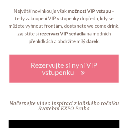
možnost VIP vstupu
Největší novinkou je však
–
tedy zakoupení VIP vstupenky dopředu, kdy se
můžete vyhnout frontám, dostanete welcome drink,
rezervaci VIP sedadla
zajistíte si
na módních
dárek
přehlídkách a obdržíte milý
.
Rezervujte si nyní VIP
vstupenku
Načerpejte video inspiraci z loňského ročníku
Svatební EXPO Praha