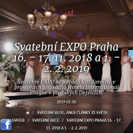
Svatební EXPO Praha
16. - 17. 11. 2018 a 1. -
2. 2. 2019
Svatební EXPO se pořádá každoročně v
prostorách luxusního Hotelu International
Prague v pražských Dejvicích.
2019-01-30
/
SVATEBNÍ BLOG, ANEB ČLÁNKY ZE SVĚTA
SVATEB
/
SVATEBNÍ AKCE
/
SVATEBNÍ EXPO PRAHA 16. – 17.
11. 2018 A 1. – 2. 2. 2019