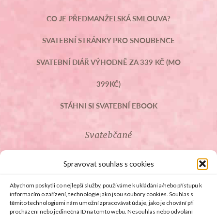
CO JE PŘEDMANŽELSKÁ SMLOUVA?
SVATEBNÍ STRÁNKY PRO SNOUBENCE
SVATEBNÍ DIÁŘ VÝHODNĚ ZA 339 KČ (MO
399KČ)
STÁHNI SI SVATEBNÍ EBOOK
Svatebčané
ROZCESTNÍK PRO SVATEBČANY
Spravovat souhlas s cookies
SVATEBNÍ PROSLOVY
Abychom poskytli co nejlepší služby, používáme k ukládání a/nebo přístupu k
informacím o zařízení, technologie jako jsou soubory cookies. Souhlas s
těmito technologiemi nám umožní zpracovávat údaje, jako je chování při
SVATEBNÍ DARY
procházení nebo jedinečná ID na tomto webu. Nesouhlas nebo odvolání