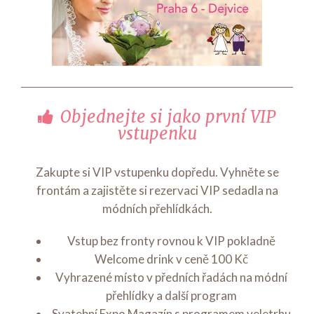
Objednejte si jako první VIP
vstupenku
Zakupte si VIP vstupenku dopředu. Vyhněte se
frontám a zajistěte si rezervaci VIP sedadla na
módních přehlídkách.
Vstup bez fronty rovnou k VIP pokladně
Welcome drink v ceně 100 Kč
Vyhrazené místo v předních řadách na módní
přehlídky a další program
Svatební Expo Magazín s programem veletrhu