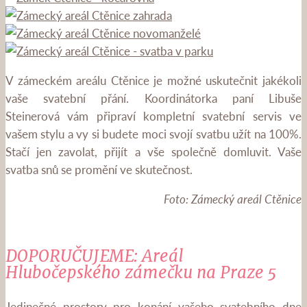
V zámeckém areálu Ctěnice je možné uskutečnit jakékoli
vaše svatební přání. Koordinátorka paní Libuše
Steinerová vám připraví kompletní svatební servis ve
vašem stylu a vy si budete moci svojí svatbu užít na 100%.
Stačí jen zavolat, přijít a vše společně domluvit. Vaše
svatba snů se promění ve skutečnost.
Foto: Zámecký areál Ctěnice
DOPORUČUJEME: Areál
Hlubočepského zámečku na Praze 5
Jedinečné prostory pro konání vašeho svatebního dne