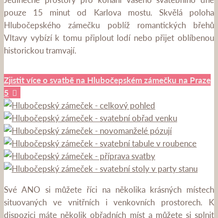
pouze 15 minut od Karlova mostu. Skvělá poloha
Hlubočepského zámečku poblíž romantických břehů
Vltavy vybízí k tomu připlout lodí nebo přijet oblíbenou
historickou tramvají.
Zjistit více o svatbě na Hlubočepském zámečku na Praze
5
Své ANO si můžete říci na několika krásných místech
situovaných ve vnitřních i venkovních prostorech. K
dispozici máte několik obřadních míst a můžete si splnit