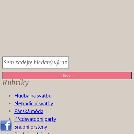
Hledat
Rubriky
Hudba na svatbu
Netradiční svatby
Pánská móda
Předsvatební party
Snubní prsteny