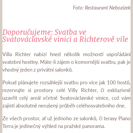
Foto: Restaurant Nebozízek
Doporučujeme: Svatba ve
Svatováclavské vinici a Richterově vile
Villa Richter nabízí hned několik možností uspořádání
svatební hostiny. Máte-li zájem o komornější svatbu, pak je
vhodný jeden z privátní salonků.
Pokud plánujete rozsáhlejší svatbu pro více jak 100 hostů,
rezervujte si prostory celé Villy Richter, či exkluzivně
uzavřít celý areál včetně Svatováclavské vinice, což vám
zajistí absolutně nerušený průběh celéhosvatebního dne.
Ze všech prostor, ať už jednoho ze salonků, či terasy Piano
Terra je jedinečný výhled na pražské panorama.