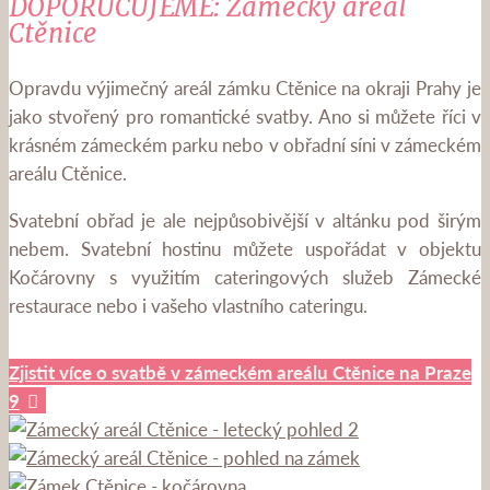
DOPORUČUJEME: Zámecký areál
Ctěnice
Opravdu výjimečný areál zámku Ctěnice na okraji Prahy je
jako stvořený pro romantické svatby. Ano si můžete říci v
krásném zámeckém parku nebo v obřadní síni v zámeckém
areálu Ctěnice.
Svatební obřad je ale nejpůsobivější v altánku pod širým
nebem. Svatební hostinu můžete uspořádat v objektu
Kočárovny s využitím cateringových služeb Zámecké
restaurace nebo i vašeho vlastního cateringu.
Zjistit více o svatbě v zámeckém areálu Ctěnice na Praze
9