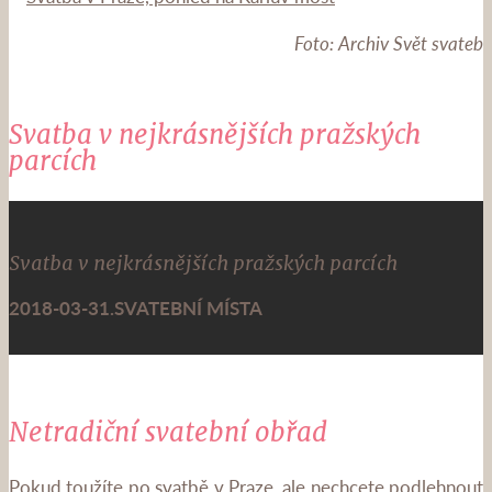
Foto: Archiv Svět svateb
Svatba v nejkrásnějších pražských
parcích
Svatba v nejkrásnějších pražských parcích
2018-03-31
.
SVATEBNÍ MÍSTA
Netradiční svatební obřad
Pokud toužíte po svatbě v Praze, ale nechcete podlehnout