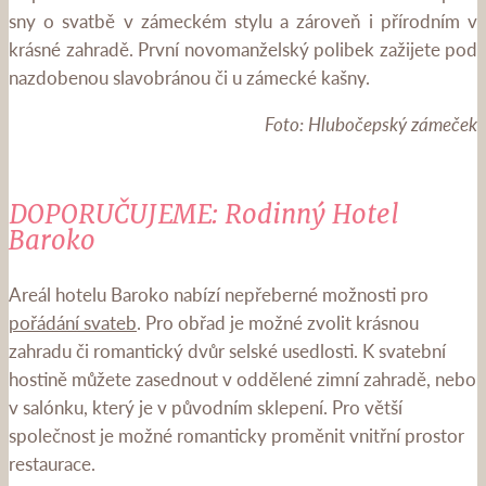
sny o svatbě v zámeckém stylu a zároveň i přírodním v
krásné zahradě. První novomanželský polibek zažijete pod
nazdobenou slavobránou či u zámecké kašny.
Foto: Hlubočepský zámeček
DOPORUČUJEME: Rodinný Hotel
Baroko
Areál hotelu Baroko nabízí nepřeberné možnosti pro
pořádání svateb
. Pro obřad je možné zvolit krásnou
zahradu či romantický dvůr selské usedlosti. K svatební
hostině můžete zasednout v oddělené zimní zahradě, nebo
v salónku, který je v původním sklepení. Pro větší
společnost je možné romanticky proměnit vnitřní prostor
restaurace.