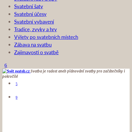
Svatební šaty
Svatební účesy
Svatební vybavení
Tradice, zvyky a hry
Výlety po svatebních místech
Zábava na svatbu
Zajímavosti o svatbě
Svatba je radost aneb plánování svatby pro začátečníky i
pokročilé