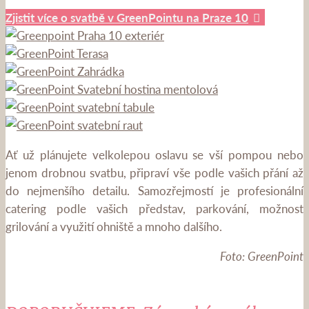
Zjistit více o svatbě v GreenPointu na Praze 10
Ať už plánujete velkolepou oslavu se vší pompou nebo
jenom drobnou svatbu, připraví vše podle vašich přání až
do nejmenšího detailu. Samozřejmostí je profesionální
catering podle vašich představ, parkování, možnost
grilování a využití ohniště a mnoho dalšího.
Foto: GreenPoint