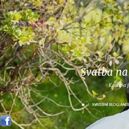
Svatba na
Kampa je
/
SVATEBNÍ BLOG, ANEB