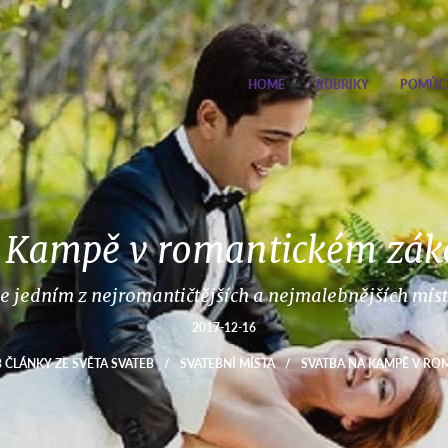
HOME
RUBRIKY
POMŮC
 Kampě v romantickém zák
 jedním z nejromantičtějších a nejmalebnějších míst
2017-12-16
 ČLÁNKY ZE SVĚTA SVATEB
/
SVATEBNÍ MÍSTA
/
SVATBA NA KAMPĚ V RO