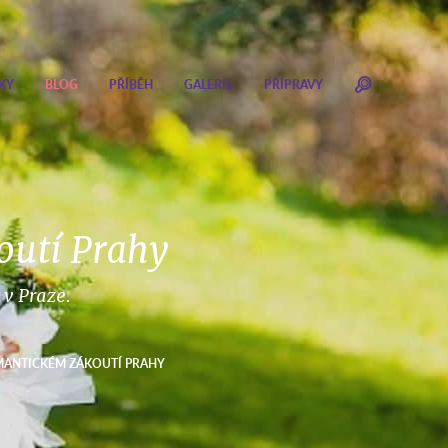
KY
BLOG
PŘÍBĚH
GALERIE
PŘÍPRAVY
outí Prahy
 v Praze.
MANTICKÉM ZÁKOUTÍ PRAHY