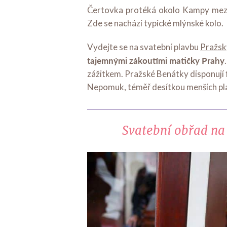
Čertovka protéká okolo Kampy me
Zde se nachází typické mlýnské kolo.
Vydejte se na svatební plavbu
Pražsk
tajemnými zákoutími matičky Prahy
zážitkem. Pražské Benátky disponují fl
Nepomuk, téměř desítkou menších pla
Svatební obřad na