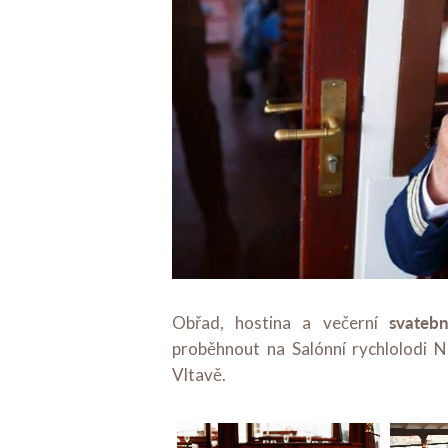
svateb
Obřad, hostina a večerní
proběhnout na Salónní rychlolodi N
Vltavě.