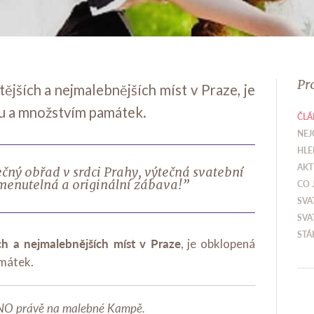
Pr
ějších a nejmalebnějších míst v Praze, je
u a množstvím památek.
ČLÁ
NEJ
HLE
AKT
čný obřad v srdci Prahy, výtečná svatební
omenutelná a originální zábava!”
CO 
SVA
SVA
STÁ
ch a nejmalebnějších míst v Praze
, je obklopená
mátek.
ANO právě na malebné Kampě.