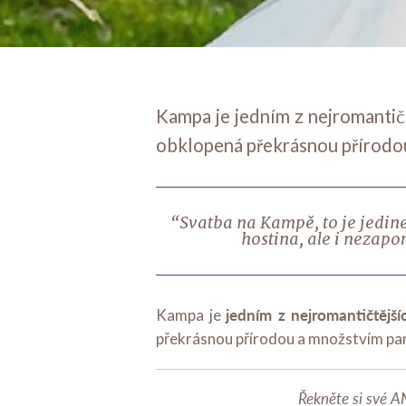
Kampa je jedním z nejromantičt
obklopená překrásnou přírodo
“Svatba na Kampě, to je jedine
hostina, ale i nezap
jedním z nejromantičtější
Kampa je
překrásnou přírodou a množstvím pa
Řekněte si své 