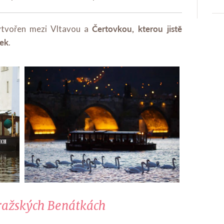
Čertovkou, kterou jistě
ytvořen mezi Vltavou a
dek
.
ražských Benátkách