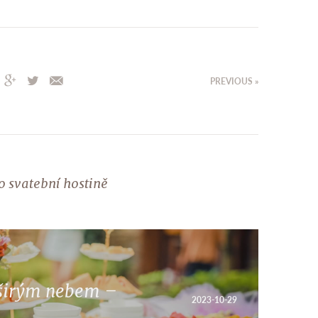
PREVIOUS »
o svatební hostině
 širým nebem –
2023-10-29