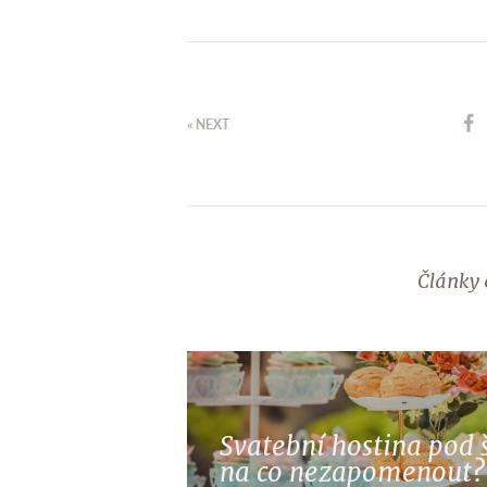
« NEXT
Články 
Svatební hostina pod
na co nezapomenout?