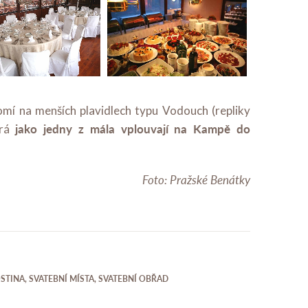
omí na menších plavidlech typu Vodouch (repliky
jako jedny z mála vplouvají na Kampě do
erá
Foto: Pražské Benátky
OSTINA
,
SVATEBNÍ MÍSTA
,
SVATEBNÍ OBŘAD