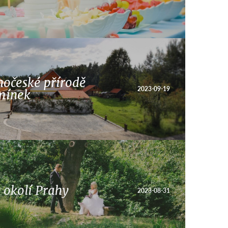
hočeské přírodě
2023-09-19
mínek
 okolí Prahy
2023-08-31