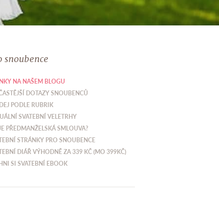
o snoubence
NKY NA NAŠEM BLOGU
ČASTĚJŠÍ DOTAZY SNOUBENCŮ
DEJ PODLE RUBRIK
UÁLNÍ SVATEBNÍ VELETRHY
JE PŘEDMANŽELSKÁ SMLOUVA?
TEBNÍ STRÁNKY PRO SNOUBENCE
TEBNÍ DIÁŘ VÝHODNĚ ZA 339 KČ (MO 399KČ)
HNI SI SVATEBNÍ EBOOK