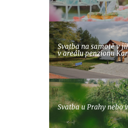
Svatba na samotě v ji
v areálu penzionu Ka
Svatba u Prahy nebo v