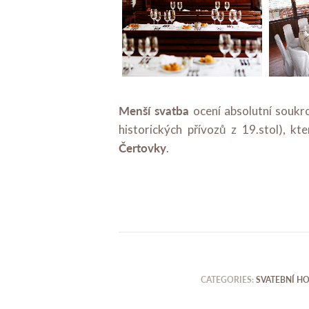
Menší svatba
ocení absolutní soukr
historických přívozů z 19.stol), kt
Čertovky
.
CATEGORIES:
SVATEBNÍ H