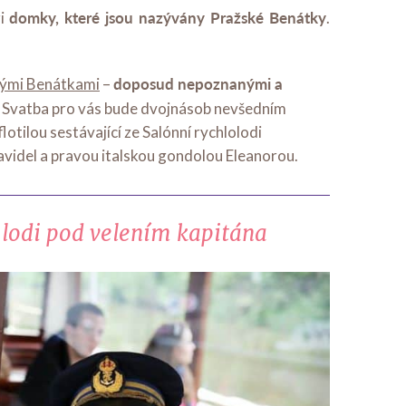
domky, které jsou nazývány Pražské Benátky
zi
.
doposud nepoznanými a
ými Benátkami
–
. Svatba pro vás bude dvojnásob nevšedním
otilou sestávající ze Salónní rychlolodi
videl a pravou italskou gondolou Eleanorou.
 lodi pod velením kapitána